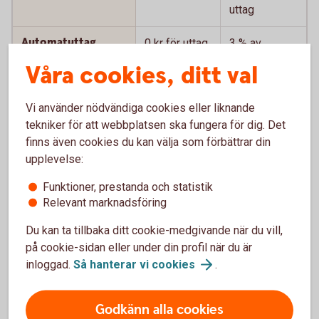
uttag
Automatuttag
0 kr för uttag
3 % av
utomlands
i euro i EMU-
uttaget
Våra cookies, ditt val
land, annars
belopp, lägst
35 kr
45 kr per
Vi använder nödvändiga cookies eller liknande
uttag
tekniker för att webbplatsen ska fungera för dig. Det
finns även cookies du kan välja som förbättrar din
Köp utomlands
Ja
Ja
upplevelse:
Valutaväxlingspåslag
1,65 %
1,65 %
Funktioner, prestanda och statistik
vid uttag och köp
Relevant marknadsföring
utomlands
Du kan ta tillbaka ditt cookie-medgivande när du vill,
Kortet har chip
Ja
Ja
på cookie-sidan eller under din profil när du är
inloggad.
Så hanterar vi
cookies
.
Digitala
Ja, Samsung
Ja, Apple Pay
betallösningar
Pay,
och Samsung
Godkänn alla cookies
Fidesmo Pay
Pay