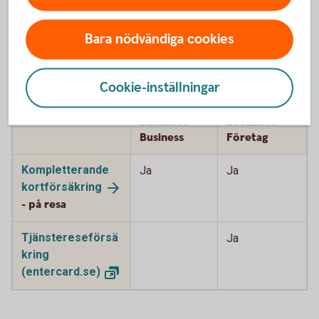
och Google
Pay
Bara nödvändiga cookies
Cookie-inställningar
Försäkringar
Bankkort
Betalkort
Business
Företag
Kompletterande
Ja
Ja
kortförsäkring
- på resa
Tjänstereseförsä
Ja
kring
(entercard.se)