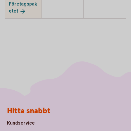
Företagspak
etet
Sidfot
Hitta snabbt
Kundservice