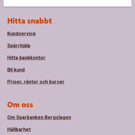
Sidfot
Hitta snabbt
Kundservice
Spärrhjälp
Hitta bankkontor
Bli kund
Priser, räntor och kurser
Om oss
Om Sparbanken Bergslagen
Hållbarhet