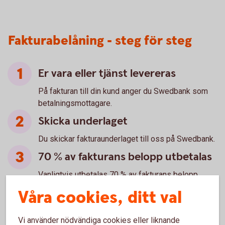
Fakturabelåning - steg för steg
Er vara eller tjänst levereras
På fakturan till din kund anger du Swedbank som
betalningsmottagare.
Skicka underlaget
Du skickar fakturaunderlaget till oss på Swedbank.
70 % av fakturans belopp utbetalas
Vanligtvis utbetalas 70 % av fakturans belopp
direkt till dig.
Våra cookies, ditt val
Betalning av fakturan
Vi använder nödvändiga cookies eller liknande
Din kund betalar fakturan.