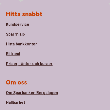
Sidfot
Hitta snabbt
Kundservice
Spärrhjälp
Hitta bankkontor
Bli kund
Priser, räntor och kurser
Om oss
Om Sparbanken Bergslagen
Hållbarhet