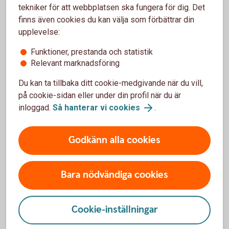
tekniker för att webbplatsen ska fungera för dig. Det
Återstående 30 % utbetalas
finns även cookies du kan välja som förbättrar din
upplevelse:
Vi betalar ut resterande 30 % av fakturans belopp
till dig.
Funktioner, prestanda och statistik
Ingen administration - allt är klart
Relevant marknadsföring
Påminnelser och kravhantering hanteras av oss.
Du kan ta tillbaka ditt cookie-medgivande när du vill,
på cookie-sidan eller under din profil när du är
inloggad.
Så hanterar vi cookies
.
Frågor om fakturabelåning?
Godkänn alla cookies
Välkommen att skicka oss ett meddelande i
internetbanken eller appen. Det går även bra att
Bara nödvändiga cookies
ringa.
Kontakta oss för rådgivning
Cookie-inställningar