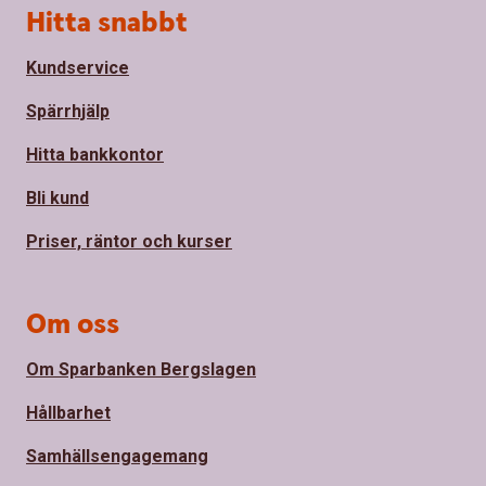
Sidfot
Hitta snabbt
Kundservice
Spärrhjälp
Hitta bankkontor
Bli kund
Priser, räntor och kurser
Om oss
Om Sparbanken Bergslagen
Hållbarhet
Samhällsengagemang