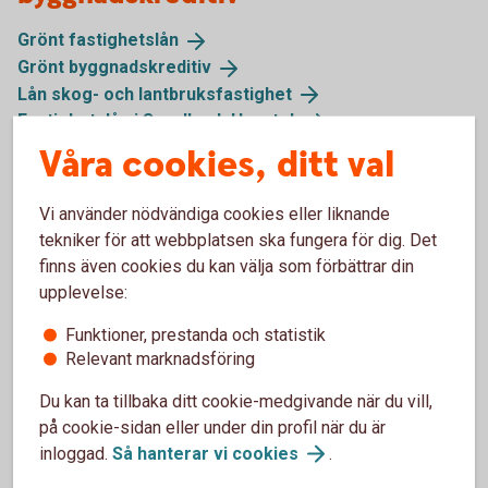
Grönt
fastighetslån
Grönt
byggnadskreditiv
Lån skog- och
lantbruksfastighet
Fastighetslån i Swedbank
Hypotek
Våra cookies, ditt val
Vi använder nödvändiga cookies eller liknande
tekniker för att webbplatsen ska fungera för dig. Det
finns även cookies du kan välja som förbättrar din
Ansök
upplevelse:
online
Funktioner, prestanda och statistik
Relevant marknadsföring
Du kan ta tillbaka ditt cookie-medgivande när du vill,
på cookie-sidan eller under din profil när du är
Skaffa byggnadskreditiv
inloggad.
Så hanterar vi
cookies
.