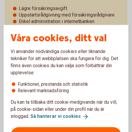
Lägre försäkringsavgift
Uppstartsrådgivning med försäkringsrådgivare
Enkel administration i internetbanken
Våra cookies, ditt val
Boka gratis
rådgivning
Vi använder nödvändiga cookies eller liknande
tekniker för att webbplatsen ska fungera för dig. Det
finns även cookies du kan välja som förbättrar din
upplevelse:
Rådgivning
Funktioner, prestanda och statistik
Pensionsplan med personlig service och rådgivning.
Relevant marknadsföring
Personlig rådgivning för ditt företag och dina
Du kan ta tillbaka ditt cookie-medgivande när du vill,
anställda.
på cookie-sidan eller under din profil när du är
Återkommande uppföljning och anpassning av
inloggad.
Så hanterar vi
cookies
.
pensionsplanen
Enkel administration i internetbanken och med
hjälp av försäkringsrådgivare.