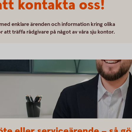
tt kontakta oss!
 med enklare ärenden och information kring olika
 att träffa rådgivare på något av våra sju kontor.
te eller serviceärende – så gö