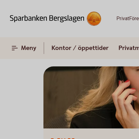
Privat
Före
Meny
Kontor / öppettider
Privat