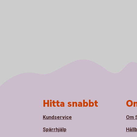
Sidfot
Hitta snabbt
Om
Kundservice
Om S
Spärrhjälp
Håll