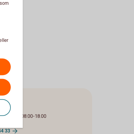
a som
eller
etag
00, helger 08.00-18.00
33
44
33