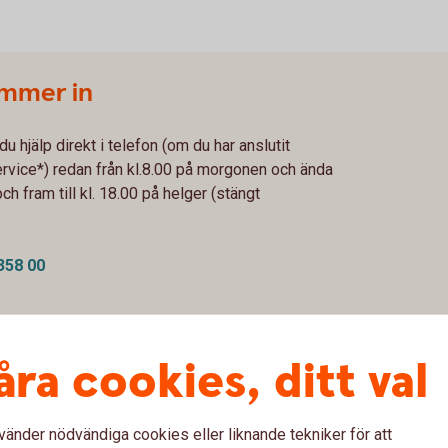
ummer in
u hjälp direkt i telefon (om du har anslutit
ervice*) redan från kl.8.00 på morgonen och ända
och fram till kl. 18.00 på helger (stängt
358 00
nsluter du dig under menyvalet
åra cookies, ditt val
ölj därefter de enkla stegen för att aktivera
vänder nödvändiga cookies eller liknande tekniker för att