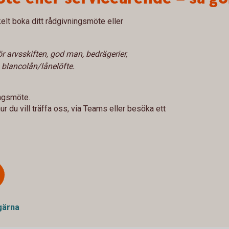
lt boka ditt rådgivningsmöte eller
r arvsskiften, god man, bedrägerier,
n blancolån/lånelöfte.
ngsmöte.
r du vill träffa oss, via Teams eller besöka ett
gärna