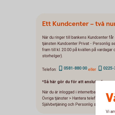
Ett Kundcenter – två n
När du ringer till bankens Kundcenter får d
tjänsten Kundcenter Privat - Personlig s
fram till kl. 20.00 på kvällen på vardagar 
storhelger).
0581-880 00
0225-
Telefon:
eller
*Så här gör du för att ansluta dig:
När du är inloggad i internetbanken så a
V
Övriga tjänster > Hantera telefontjänst. F
Självbetjäning och Personlig service.
Vi an