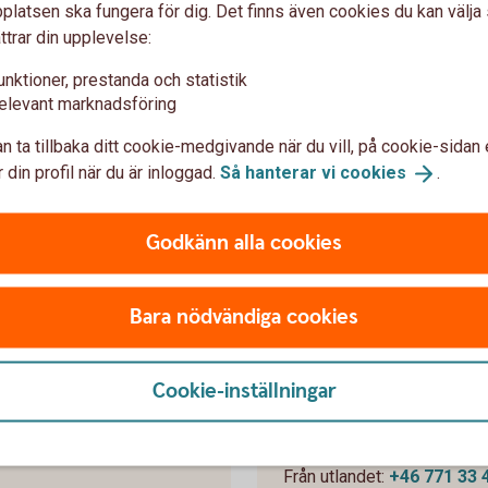
latsen ska fungera för dig. Det finns även cookies du kan välj
ttrar din upplevelse:
banken.
unktioner, prestanda och statistik
- och mobilbanken kan du enkelt och säkert
elevant marknadsföring
e.
n ta tillbaka ditt cookie-medgivande när du vill, på cookie-sidan 
 din profil när du är inloggad.
Så hanterar vi
cookies
.
 privata uppgifter via e-post
Godkänn alla cookies
Bara nödvändiga cookies
Kundcenter För
Cookie-inställningar
.00-18.00
Öppet varddagar 08.00-20.
Från Sverige:
0771-33 44
Från utlandet:
+46 771 33 