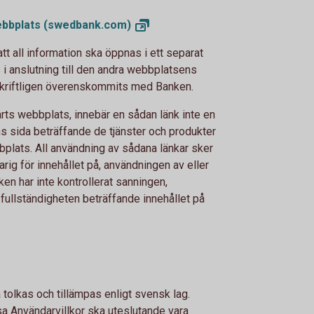
ebbplats
(swedbank.com)
tt all information ska öppnas i ett separat
s i anslutning till den andra webbplatsens
 skriftligen överenskommits med Banken.
parts webbplats, innebär en sådan länk inte en
s sida beträffande de tjänster och produkter
bplats. All användning av sådana länkar sker
rig för innehållet på, användningen av eller
ken har inte kontrollerat sanningen,
r fullständigheten beträffande innehållet på
olkas och tillämpas enligt svensk lag.
a Användarvillkor ska uteslutande vara