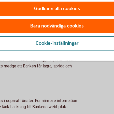
n utan rättsinnehavarens tillstånd är
Godkänn alla cookies
ller utskrift för personligt bruk. Innehållet
illåtet enligt gällande
källan tydligt anges.
Bara nödvändiga cookies
ken som förekommer på webbplatsen får
eras eller användas på annat sätt utan
Cookie-inställningar
å Bankens webbplats får bara lägga in
er som de har rätt att lägga in på detta sätt.
ts medge att Banken får lagra, sprida och
s i separat fönster. För närmare information
e länk Länkning till Bankens webbplats