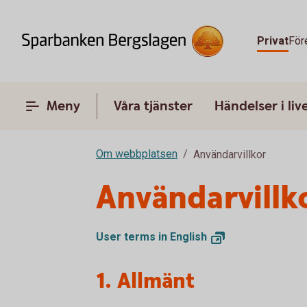
Privat
För
Meny
Våra tjänster
Händelser i liv
Om webbplatsen
Användarvillkor
Användarvillk
User terms in
English
1. Allmänt