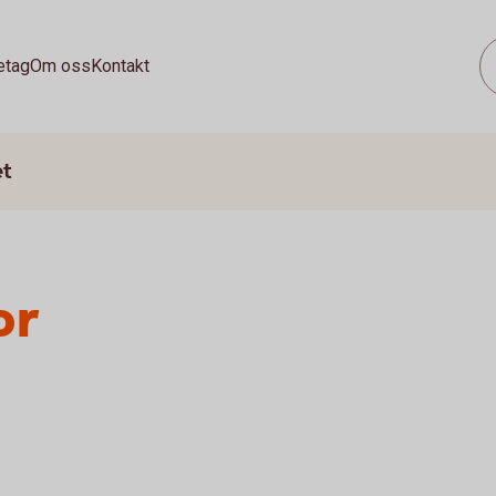
etag
Om oss
Kontakt
et
or