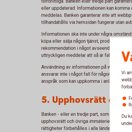
tillförlitliga. Banken eller tredje part garanter
eller uppdaterad. Informationen kan komma att
meddelas. Banken garanterar inte att webbpl
tillhandahålls via hemsidan fungerar utan avbr
Informationen ska inte under några omständi
köpa eller sälja någon tjänst, produkt eller f
rekommendation i något avseende från infor
V
uttryckligen meddelar att så är fallet.
Användning av informationen på webbplatse
Vi an
ansvarar inte i något fall för någon direkt ell
webbp
anspråk som kan uppkomma i anledning av 
förbä
5. Upphovsrätt och 
F
R
Banken - eller en tredje part, som gjort särsk
Du ka
upphovsrätt och övriga immateriella rättighet
under
rättigheter förbehålles i alla länder. Publicer