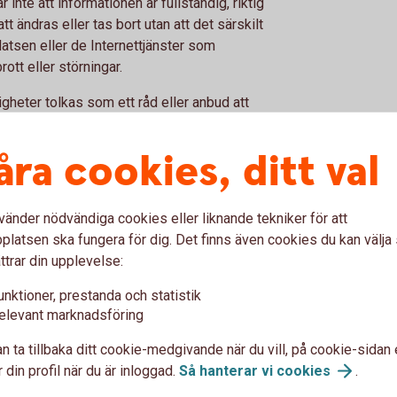
ar inte att informationen är fullständig, riktig
 ändras eller tas bort utan att det särskilt
atsen eller de Internettjänster som
ott eller störningar.
gheter tolkas som ett råd eller anbud att
inansiellt instrument, eller som en
mationsgivaren, om inte informationsgivaren
åra cookies, ditt val
n sker på användarens egen risk. Banken
vänder nödvändiga cookies eller liknande tekniker för att
er indirekt skada, kostnad, förlust eller
latsen ska fungera för dig. Det finns även cookies du kan välj
användningen av webbplatsen.
ttrar din upplevelse:
varumärken
unktioner, prestanda och statistik
elevant marknadsföring
ilt förbehåll härom - behåller äganderätt,
n ta tillbaka ditt cookie-medgivande när du vill, på cookie-sidan 
er till informationen på webbplatsen. Alla
 din profil när du är inloggad.
Så hanterar vi
cookies
.
ing, reproduktion, överföring eller lagring av