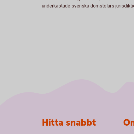
underkastade svenska domstolars jurisdikti
Sidfot
Hitta snabbt
Om