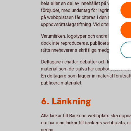
hela eller en del av innehållet på webbplatse
förbjudet, med undantag för lagring på dator e
på webbplatsen får citeras i den mån det är t
upphovsrättslagstiftning. Vid citering måste 
Varumärken, logotyper och andra kännetec
dock inte reproduceras, publiceras, distribu
rättsinnehavarens skriftliga medgivande.
Deltagare i chattar, debatter och liknande p
material som de själva har upphovsrätt till ell
En deltagare som lägger in material förutsät
publicera materialet.
6. Länkning
Alla länkar till Bankens webbplats ska öppna
om hur man länkar till bankens webbplats, s
nedan.