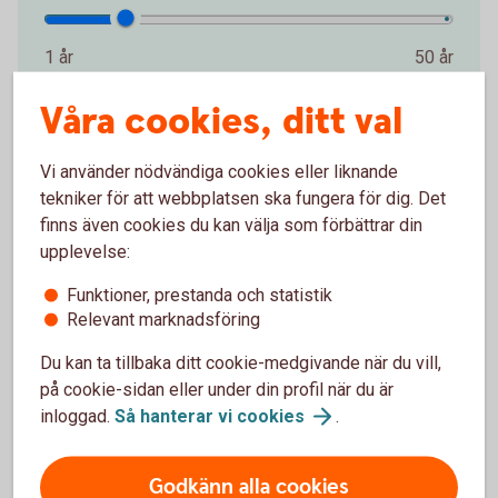
1 år
50 år
år
Våra cookies, ditt val
Startbelopp (kr)
Vi använder nödvändiga cookies eller liknande
tekniker för att webbplatsen ska fungera för dig. Det
finns även cookies du kan välja som förbättrar din
0 kr
2 000 000 kr
upplevelse:
kr
Funktioner, prestanda och statistik
Relevant marknadsföring
Avkastning per år (%)
Du kan ta tillbaka ditt cookie-medgivande när du vill,
på cookie-sidan eller under din profil när du är
0 %
15 %
inloggad.
Så hanterar vi
cookies
.
%
Godkänn alla cookies