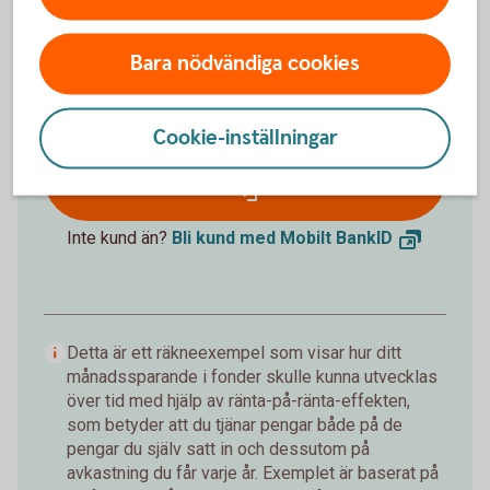
Förväntat sparbelopp om 10 år
172 019 kr
Bara nödvändiga cookies
Insättningar från dig är 120 000 kr.
Förväntad
avkastning är +52 019 kr.
Cookie-inställningar
Logga in och börja månadsspara
Inte kund än?
Bli kund med Mobilt
BankID
Detta är ett räkneexempel som visar hur ditt
månadssparande i fonder skulle kunna utvecklas
över tid med hjälp av ränta-på-ränta-effekten,
som betyder att du tjänar pengar både på de
pengar du själv satt in och dessutom på
avkastning du får varje år. Exemplet är baserat på