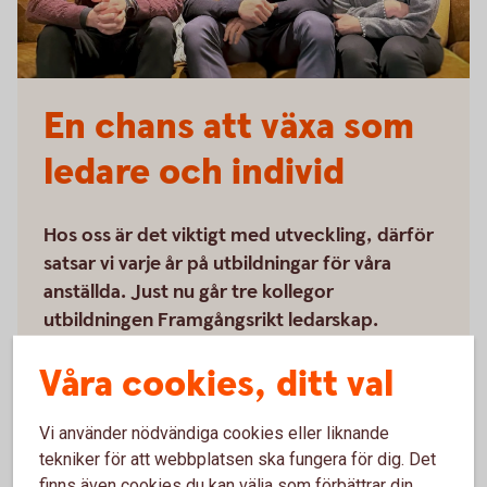
En chans att växa som
ledare och individ
Hos oss är det viktigt med utveckling, därför
satsar vi varje år på utbildningar för våra
anställda. Just nu går tre kollegor
utbildningen Framgångsrikt ledarskap.
Våra cookies, ditt val
Läs hela artikeln om utbildningar för
anställda
Vi använder nödvändiga cookies eller liknande
tekniker för att webbplatsen ska fungera för dig. Det
finns även cookies du kan välja som förbättrar din