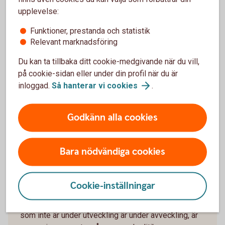
upplevelse:
En stimulerande arbetsplats
Funktioner, prestanda och statistik
Relevant marknadsföring
Sparbanken Bergslagen erbjuder en stimulerande
Du kan ta tillbaka ditt cookie-medgivande när du vill,
arbetsplats med goda möjligheter att utvecklas och
på cookie-sidan eller under din profil när du är
skapa värden inte enbart för våra kunder, dig själv,
inloggad.
Så hanterar vi
cookies
.
banken och vår ägare. Här kan ditt engagemang
berika hela Bergslagen, såväl direkt som på sikt.
Godkänn alla cookies
Bara nödvändiga cookies
Decentraliserat arbetssätt
Cookie-inställningar
Vi arbetar med ett decentraliserat arbetssätt som
innebär tydliga mandat, befogenheter och ansvar. Allt
som inte är under utveckling är under avveckling, är