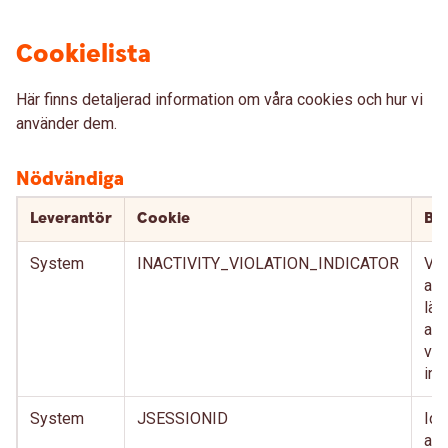
Cookielista
Här finns detaljerad information om våra cookies och hur vi
använder dem.
Nödvändiga
Leverantör
Cookie
Bes
System
INACTIVITY_VIOLATION_INDICATOR
Vär
att
län
anv
vis
int
System
JSESSIONID
Ide
anv