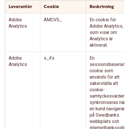
Leverantör
Cookie
Beskrivning
Adobe
AMCVS_
En cookie för
Analytics
Adobe Analytics,
som visar om
Analytics är
aktiverat.
Adobe
s_ifs
En
Analytics
sessionsbaserad-
cookie som
används för att
säkerställa att
cookie-
samtyckesvärden
synkroniseras när
en kund navigerar
på Swedbanks
webbplats och
internetbankssidor,