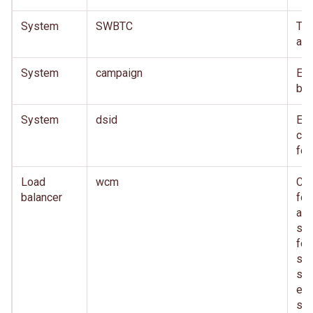
System
SWBTC
TD
akt
System
campaign
En 
bed
System
dsid
En 
cro
for
Load
wcm
Co
balancer
för
anv
säk
för
sam
sa
eft
sys