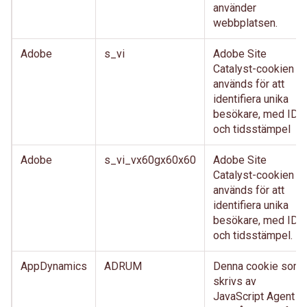
använder
webbplatsen.
Adobe
s_vi
Adobe Site
Catalyst-cookien
används för att
identifiera unika
besökare, med ID
och tidsstämpel
Adobe
s_vi_vx60gx60x60
Adobe Site
Catalyst-cookien
används för att
identifiera unika
besökare, med ID
och tidsstämpel.
AppDynamics
ADRUM
Denna cookie som
skrivs av
JavaScript Agent