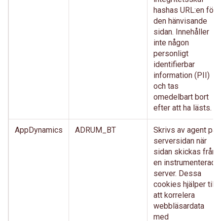
hashas URL:en för
den hänvisande
sidan. Innehåller
inte någon
personligt
identifierbar
information (PII)
och tas
omedelbart bort
efter att ha lästs.
AppDynamics
ADRUM_BT
Skrivs av agent på
serversidan när
sidan skickas från
en instrumenterad
server. Dessa
cookies hjälper till
att korrelera
webbläsardata
med