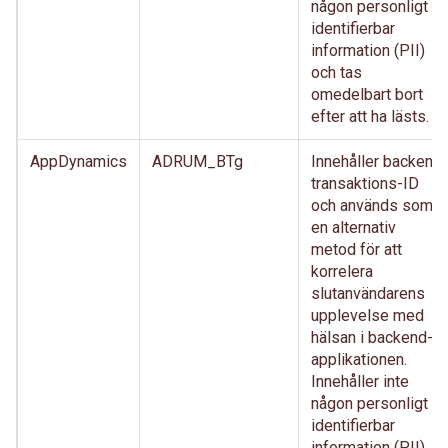
någon personligt
identifierbar
information (PII)
och tas
omedelbart bort
efter att ha lästs.
AppDynamics
ADRUM_BTg
Innehåller backend
transaktions-ID
och används som
en alternativ
metod för att
korrelera
slutanvändarens
upplevelse med
hälsan i backend-
applikationen.
Innehåller inte
någon personligt
identifierbar
information (PII)