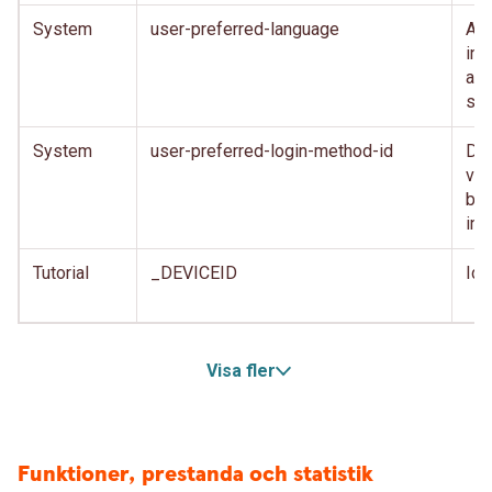
System
user-preferred-language
Anv
inl
anv
spr
System
user-preferred-login-method-id
Den
var
beh
inl
Tutorial
_DEVICEID
Ide
Visa fler
Funktioner, prestanda och statistik