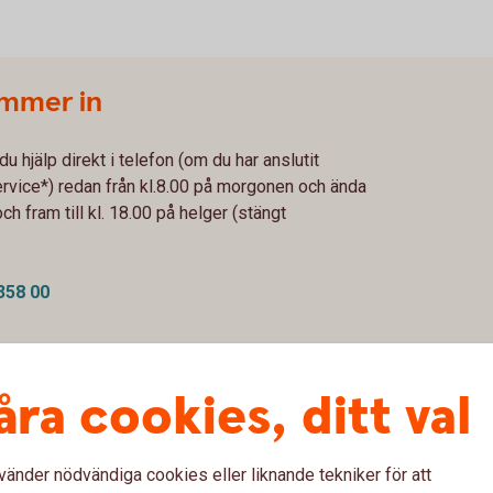
ummer in
u hjälp direkt i telefon (om du har anslutit
ervice*) redan från kl.8.00 på morgonen och ända
och fram till kl. 18.00 på helger (stängt
358 00
åra cookies, ditt val
nsluter du dig under menyvalet
ölj därefter de enkla stegen för att aktivera
vänder nödvändiga cookies eller liknande tekniker för att