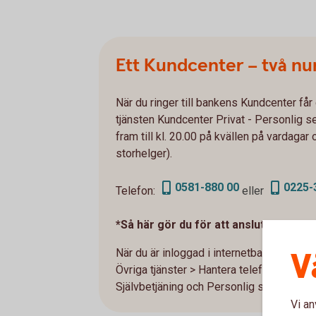
Ett Kundcenter – två n
När du ringer till bankens Kundcenter får d
tjänsten Kundcenter Privat - Personlig s
fram till kl. 20.00 på kvällen på vardagar 
storhelger).
0581-880 00
0225-
Telefon:
eller
*Så här gör du för att ansluta dig:
V
När du är inloggad i internetbanken så a
Övriga tjänster > Hantera telefontjänst. F
Självbetjäning och Personlig service.
Vi an