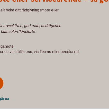
lt boka ditt rådgivningsmöte eller
r arvsskiften, god man, bedrägerier,
n blancolån/lånelöfte.
ngsmöte.
r du vill träffa oss, via Teams eller besöka ett
gärna