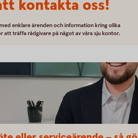
tt kontakta oss!
 med enklare ärenden och information kring olika
 att träffa rådgivare på något av våra sju kontor.
te eller serviceärende – så gö