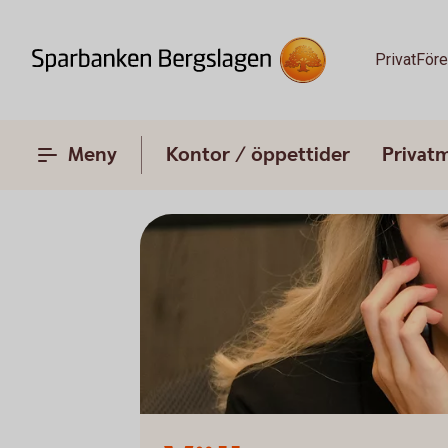
Privat
Före
Meny
Kontor / öppettider
Privat