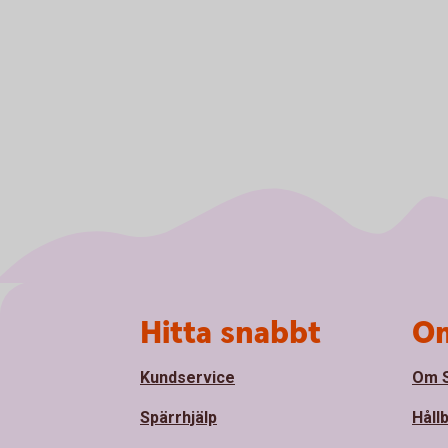
Sidfot
Hitta snabbt
Om
Kundservice
Om S
Spärrhjälp
Håll