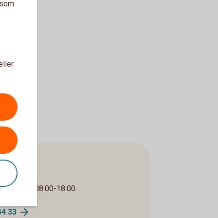
a som
eller
etag
00, helger 08.00-18.00
33
44 33