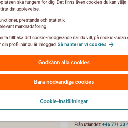
latsen ska fungera för dig. Det finns även cookies du kan välj
ttrar din upplevelse:
banken.
unktioner, prestanda och statistik
- och mobilbanken kan du enkelt och säkert
elevant marknadsföring
e.
n ta tillbaka ditt cookie-medgivande när du vill, på cookie-sidan 
 din profil när du är inloggad.
Så hanterar vi cookies
.
 privata uppgifter via e-post
Godkänn alla cookies
Bara nödvändiga cookies
Kundcenter För
Cookie-inställningar
.00-18.00
Öppet varddagar 08.00-20.
Från Sverige:
0771-33 44 
Från utlandet:
+46 771 33 