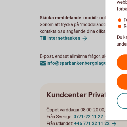
webbp
förbä
Skicka meddelande i mobil- och internet
F
Genom att trycka på "meddelande" i internet
R
kontakta oss angående dina olika bankärend
Du ka
Till internetbanken
under
E-post, endast allmänna frågor, skicka aldrig
info@sparbankenbergslagen.se
Kundcenter Privat
Öppet varddagar 08.00-20.00, helger 08
Från Sverige:
0771-22 11 22
Från utlandet:
+46 771 22 11 22