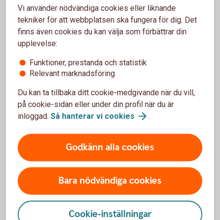
Vi använder nödvändiga cookies eller liknande
vilken fördelning du bör ha mellan aktiefonder och
tekniker för att webbplatsen ska fungera för dig. Det
räntefonder för att du ska ha möjlighet att nå dina
finns även cookies du kan välja som förbättrar din
mål. Du får förslag på ett månadssparande i fonder -
upplevelse:
ett sparande där du inte behöver göra något och som
kan hjälpa dig bygga upp din ekonomi.
Funktioner, prestanda och statistik
Relevant marknadsföring
Du kan ta tillbaka ditt cookie-medgivande när du vill,
på cookie-sidan eller under din profil när du är
inloggad.
Så hanterar vi
cookies
.
Starkare ekonomi med rådgivning
Tips om hur du kan spara för att nå dina mål och
Godkänn alla cookies
drömmar.
Få skräddarsydda råd utifrån din unika situation.
Gör rådgivningen själv i appen eller
Bara nödvändiga cookies
internetbanken - när det passar dig.
Helt kostnadsfritt.
Cookie-inställningar