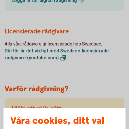
Logga in för digital
rådgivning
Licensierade rådgivare
Alla våra rådgivare är licensierade hos Swedsec.
Därför är det viktigt med Swedsec-licensierade
rådgivare
(youtube.com)
Varför rådgivning?
Hjälp att välja rätt
Våra cookies, ditt val
Det är bra att se över ditt sparande regelbundet så
du har rätt risknivå. I rådgivningen får du reda på