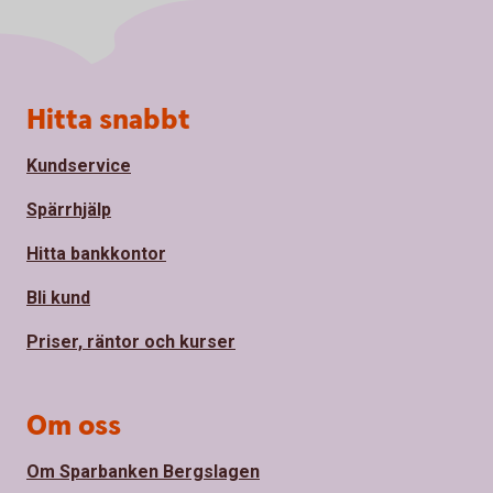
Sidfot
Hitta snabbt
Kundservice
Spärrhjälp
Hitta bankkontor
Bli kund
Priser, räntor och kurser
Om oss
Om Sparbanken Bergslagen