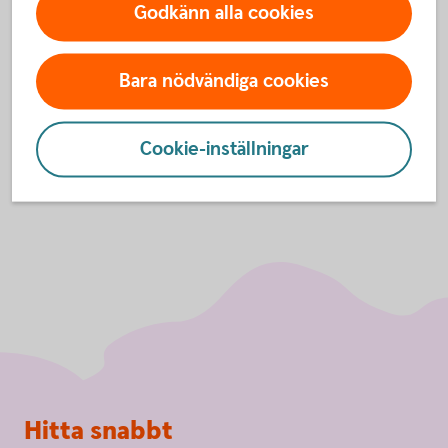
uppdaterad version av operativsystemet i din mobil
Godkänn alla cookies
eller surfplatta.
Bara nödvändiga cookies
Uppdatera
operativsystem
Cookie-inställningar
Sidfot
Hitta snabbt