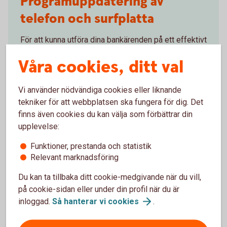
Programuppdatering av
telefon och surfplatta
För att kunna utföra dina bankärenden på ett effektivt
och säkert sätt i vår app är det viktigt att du har en
Våra cookies, ditt val
uppdaterad version av operativsystemet på din
mobil eller surfplatta.
Vi använder nödvändiga cookies eller liknande
Uppdatera operativsystem på mobila
tekniker för att webbplatsen ska fungera för dig. Det
enheter
finns även cookies du kan välja som förbättrar din
upplevelse:
Funktioner, prestanda och statistik
Relevant marknadsföring
Programuppdatering av
Du kan ta tillbaka ditt cookie-medgivande när du vill,
på cookie-sidan eller under din profil när du är
telefon och surfplatta
inloggad.
Så hanterar vi
cookies
.
För att appen ska fungera behöver du ha en