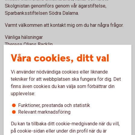
Skolgnistan genomförs genom vår ägarstiftelse,
Sparbanksstiftelsen Södra Dalarna.
Varmt välkommen att kontakt mig om du har några frågor.
Vänliga hälsningar
Therese Oljans Backlin
Verkställande tjänsteman
Våra cookies, ditt val
Vi använder nödvändiga cookies eller liknande
Pengar att söka för grundskolan
tekniker för att webbplatsen ska fungera för dig. Det
finns även cookies du kan välja som förbättrar din
upplevelse:
Funktioner, prestanda och statistik
Ansök 1 feb -
Relevant marknadsföring
15 mars
Du kan ta tillbaka ditt cookie-medgivande när du vill,
på cookie-sidan eller under din profil när du är