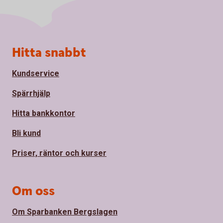
Sidfot
Hitta snabbt
Kundservice
Spärrhjälp
Hitta bankkontor
Bli kund
Priser, räntor och kurser
Om oss
Om Sparbanken Bergslagen