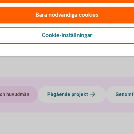
Joakim Ruth, Hedemora
Bengt Salåker, Hedemora
Bara nödvändiga cookies
ra kommun
Christina Ohls, Avesta
Mats Karlsson
Cookie-inställningar
kommun
och huvudmän
Pågående projekt
Genomfö