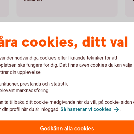
åra cookies, ditt val
Annica Hanses
vänder nödvändiga cookies eller liknande tekniker för att
Ledamot
latsen ska fungera för dig. Det finns även cookies du kan välj
ttrar din upplevelse:
unktioner, prestanda och statistik
elevant marknadsföring
n ta tillbaka ditt cookie-medgivande när du vill, på cookie-sidan 
 din profil när du är inloggad.
Så hanterar vi
cookies
.
kommun
Valda av huvudmännen
Godkänn alla cookies
Erica Drugge, Hedemora