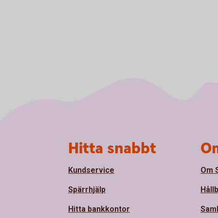
Sidfot
Hitta snabbt
Om
Kundservice
Om S
Spärrhjälp
Håll
Hitta bankkontor
Sam