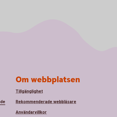
Om webbplatsen
Tillgänglighet
nde
Rekommenderade webbläsare
Användarvillkor