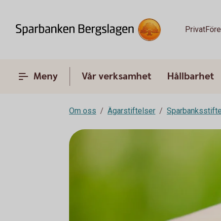
Privat
Före
Meny
Vår verksamhet
Hållbarhet
Om oss
Ägarstiftelser
Sparbanksstift