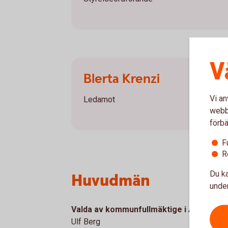
V
Blerta Krenzi
Vi an
Ledamot
webbp
förbä
F
R
Du ka
Huvudmän
under
Valda av kommunfullmäktige i Avesta 
Ulf Berg