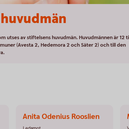
h huvudmän
 som utses av stiftelsens huvudmän. Huvudmännen är 12 ti
ommuner (Avesta 2, Hedemora 2 och Säter 2) och till den
a.
Anita Odenius Rooslien
Ledamot