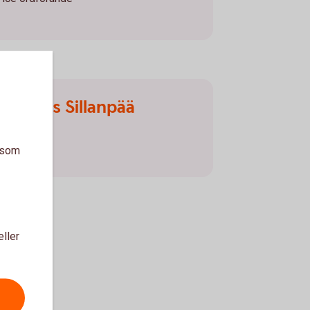
Andreas Sillanpää
Ledamot
a som
eller