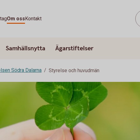
tag
Om oss
Kontakt
Samhällsnytta
Ägarstiftelser
elsen Södra Dalarna
Styrelse och huvudmän