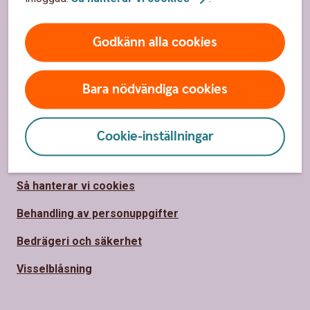
Samhällsengagemang
Godkänn alla cookies
Press
Jobba hos oss
Bara nödvändiga cookies
Säkerhet och integritet
Cookie-inställningar
Ta tillbaka cookie-medgivande
Så hanterar vi cookies
Behandling av personuppgifter
Bedrägeri och säkerhet
Visselblåsning