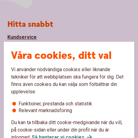
Sidfot
Hitta snabbt
Kundservice
Spärrhjälp
Våra cookies, ditt val
Hitta bankkontor
Vi använder nödvändiga cookies eller liknande
Bli kund
tekniker för att webbplatsen ska fungera för dig. Det
finns även cookies du kan välja som förbättrar din
Priser, räntor och kurser
upplevelse:
Funktioner, prestanda och statistik
Om oss
Relevant marknadsföring
Du kan ta tillbaka ditt cookie-medgivande när du vill,
Om Sparbanken Bergslagen
på cookie-sidan eller under din profil när du är
Hållbarhet
inloggad.
Så hanterar vi
cookies
.