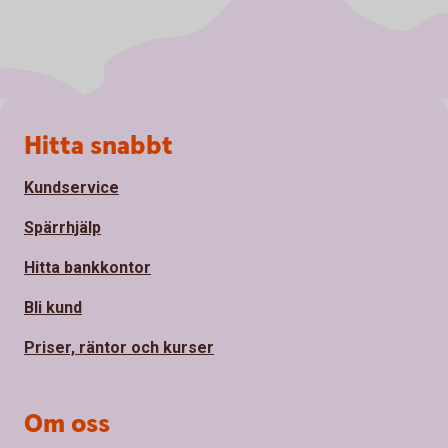
Sidfot
Hitta snabbt
Kundservice
Spärrhjälp
Hitta bankkontor
Bli kund
Priser, räntor och kurser
Om oss