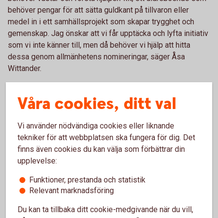
behöver pengar för att sätta guldkant på tillvaron eller
medel in i ett samhällsprojekt som skapar trygghet och
gemenskap. Jag önskar att vi får upptäcka och lyfta initiativ
som vi inte känner till, men då behöver vi hjälp att hitta
dessa genom allmänhetens nomineringar, säger Åsa
Wittander.
När nomineringsperioden är slut tittar en jury från banken
Våra cookies, ditt val
igenom alla nomineringar för att välja ut initiativ runt om i
Bergslagen som ska få en del av pengarna.
Vi använder nödvändiga cookies eller liknande
Jonas Nyberg avslutar:
tekniker för att webbplatsen ska fungera för dig. Det
finns även cookies du kan välja som förbättrar din
– Vi har levt efter sparbanksidén i 190 år. Därför känns det
upplevelse:
självklart att fira vårt jubileum genom att investera i idéer
som gör skillnad för Bergslagen.
Vi tror på kraften av ett
Funktioner, prestanda och statistik
lokalt engagemang i företagande, föreningsliv, människorna
Relevant marknadsföring
som bor här och banken.
Du kan ta tillbaka ditt cookie-medgivande när du vill,