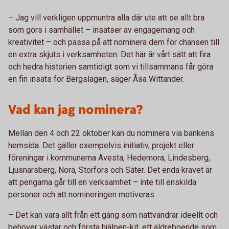
– Jag vill verkligen uppmuntra alla där ute att se allt bra
som görs i samhället – insatser av engagemang och
kreativitet – och passa på att nominera dem för chansen till
en extra skjuts i verksamheten. Det här är vårt sätt att fira
och hedra historien samtidigt som vi tillsammans får göra
en fin insats för Bergslagen, säger Åsa Wittander.
Vad kan jag nominera?
Mellan den 4 och 22 oktober kan du nominera via bankens
hemsida. Det gäller exempelvis initiativ, projekt eller
föreningar i kommunerna Avesta, Hedemora, Lindesberg,
Ljusnarsberg, Nora, Storfors och Säter. Det enda kravet är
att pengarna går till en verksamhet – inte till enskilda
personer och att nomineringen motiveras.
– Det kan vara allt från ett gäng som nattvandrar ideellt och
behöver västar och första hjälpen-kit, ett äldreboende som