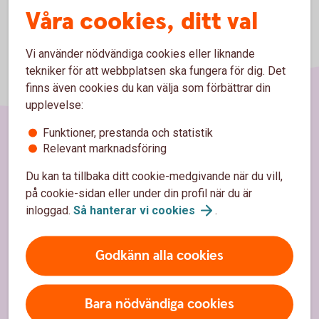
Våra cookies, ditt val
Vi använder nödvändiga cookies eller liknande
tekniker för att webbplatsen ska fungera för dig. Det
finns även cookies du kan välja som förbättrar din
upplevelse:
Funktioner, prestanda och statistik
Relevant marknadsföring
Sidfot
Hitta snabbt
Du kan ta tillbaka ditt cookie-medgivande när du vill,
Kundservice
på cookie-sidan eller under din profil när du är
inloggad.
Så hanterar vi
cookies
.
Spärrhjälp
Hitta bankkontor
Godkänn alla cookies
Bli kund
Bara nödvändiga cookies
Priser, räntor och kurser