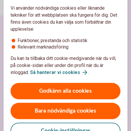
Vi använder nödvändiga cookies eller liknande
tekniker för att webbplatsen ska fungera för dig. Det
finns även cookies du kan välja som förbättrar din
upplevelse:
Sidfot
Hitta snabbt
Funktioner, prestanda och statistik
Relevant marknadsföring
Kundservice
Du kan ta tillbaka ditt cookie-medgivande när du vill,
Spärrhjälp
på cookie-sidan eller under din profil när du är
inloggad.
Så hanterar vi
cookies
.
Hitta bankkontor
Bli kund
Godkänn alla cookies
Priser, räntor och kurser
Bara nödvändiga cookies
Om oss
Cookie-inställningar