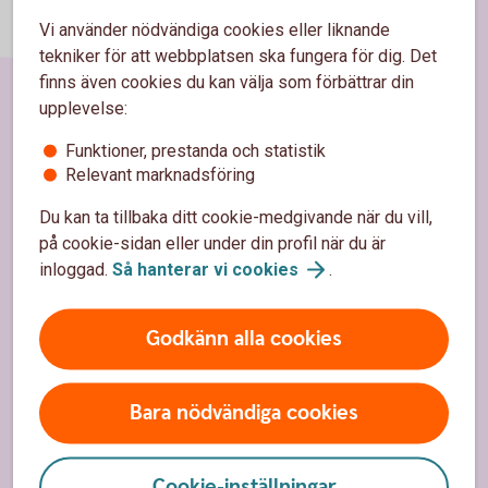
Vi använder nödvändiga cookies eller liknande
tekniker för att webbplatsen ska fungera för dig. Det
finns även cookies du kan välja som förbättrar din
upplevelse:
Sidfot
Hitta snabbt
Funktioner, prestanda och statistik
Relevant marknadsföring
Kundservice
Du kan ta tillbaka ditt cookie-medgivande när du vill,
Spärrhjälp
på cookie-sidan eller under din profil när du är
inloggad.
Så hanterar vi
cookies
.
Hitta bankkontor
Bli kund
Godkänn alla cookies
Priser, räntor och kurser
Bara nödvändiga cookies
Om oss
Cookie-inställningar