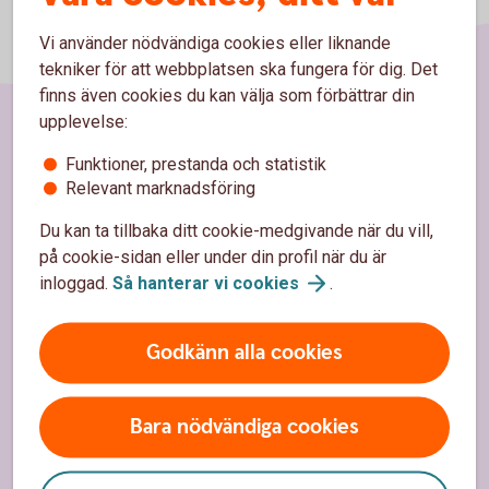
Vi använder nödvändiga cookies eller liknande
tekniker för att webbplatsen ska fungera för dig. Det
finns även cookies du kan välja som förbättrar din
upplevelse:
Sidfot
Hitta snabbt
Funktioner, prestanda och statistik
Relevant marknadsföring
Kundservice
Du kan ta tillbaka ditt cookie-medgivande när du vill,
på cookie-sidan eller under din profil när du är
Spärrhjälp
inloggad.
Så hanterar vi
cookies
.
Hitta bankkontor
Bli kund
Godkänn alla cookies
Priser, räntor och kurser
Bara nödvändiga cookies
Om oss