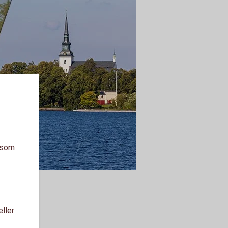
a som
eller