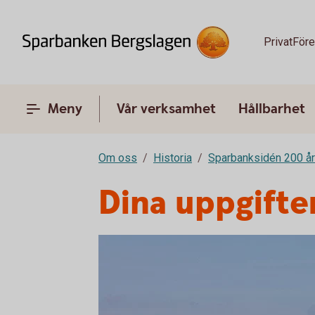
Privat
Före
Meny
Vår verksamhet
Hållbarhet
Om oss
Historia
Sparbanksidén 200 år
Dina uppgifte