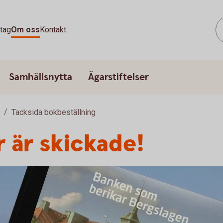
tag
Om oss
Kontakt
Samhällsnytta
Ägarstiftelser
Tacksida bokbeställning
r är skickade!