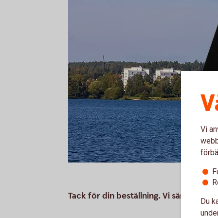
V
Vi an
webbp
förbä
F
R
Tack för din beställning. Vi sänder boke
Du ka
under