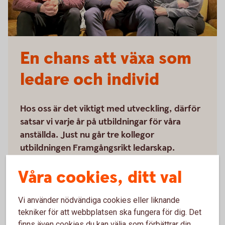
En chans att växa som
ledare och individ
Hos oss är det viktigt med utveckling, därför
satsar vi varje år på utbildningar för våra
anställda. Just nu går tre kollegor
utbildningen Framgångsrikt ledarskap.
Våra cookies, ditt val
Läs hela artikeln om utbildningar för
anställda
Vi använder nödvändiga cookies eller liknande
tekniker för att webbplatsen ska fungera för dig. Det
finns även cookies du kan välja som förbättrar din