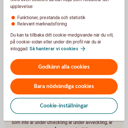
upplevelse:
En stimulerande arbetsplats
Funktioner, prestanda och statistik
Relevant marknadsföring
Sparbanken Bergslagen erbjuder en stimulerande
Du kan ta tillbaka ditt cookie-medgivande när du vill,
arbetsplats med goda möjligheter att utvecklas och
på cookie-sidan eller under din profil när du är
skapa värden inte enbart för våra kunder, dig själv,
inloggad.
Så hanterar vi
cookies
.
banken och vår ägare. Här kan ditt engagemang
berika hela Bergslagen, såväl direkt som på sikt.
Godkänn alla cookies
Bara nödvändiga cookies
Decentraliserat arbetssätt
Cookie-inställningar
Vi arbetar med ett decentraliserat arbetssätt som
innebär tydliga mandat, befogenheter och ansvar. Allt
som inte är under utveckling är under avveckling, är