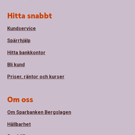
Sidfot
Hitta snabbt
Kundservice
Spärrhjälp
Hitta bankkontor
Bli kund
Priser, räntor och kurser
Om oss
Om Sparbanken Bergslagen
Hållbarhet