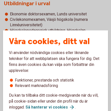
Utbildningar i urval
Ekonomie doktorsexamen, Lunds universitet
Civilekonomexamen, Växjö högskola (numera
Linnéuniversitetet)
Högskolepedagogisk utbildning, Högskolan
Kristianstad
Våra cookies, ditt val
Akademisk ledarskapsutbildning, Sveriges universitets-
och högskoleförbund
Vi använder nödvändiga cookies eller liknande
tekniker för att webbplatsen ska fungera för dig. Det
Arbetslivserfarenhet i urval
finns även cookies du kan välja som förbättrar din
upplevelse:
Högskolan Kristianstad, lärare och forskare samt olika
akademiska ledarskapsuppdrag såsom prorektor,
Funktioner, prestanda och statistik
vicerektor och prefekt
Relevant marknadsföring
Du kan ta tillbaka ditt cookie-medgivande när du vill,
Andra styrelseuppdrag
på cookie-sidan eller under din profil när du är
inloggad.
Så hanterar vi
cookies
.
Sparbanken Skånes ägarstiftelse 1826