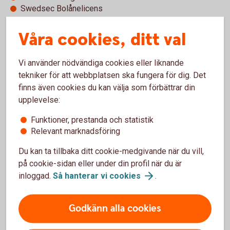
Swedsec Bolånelicens
Våra cookies, ditt val
Arbetslivserfarenhet i urval
Södra Dalarnas Sparbank, försäkringsrådgivare Liv &
Vi använder nödvändiga cookies eller liknande
Pension
tekniker för att webbplatsen ska fungera för dig. Det
Sparbankernas Datastöd
finns även cookies du kan välja som förbättrar din
Nämndeman
upplevelse:
Funktioner, prestanda och statistik
Andra styrelseuppdrag
Relevant marknadsföring
Inga
Du kan ta tillbaka ditt cookie-medgivande när du vill,
på cookie-sidan eller under din profil när du är
Nuvarande position
inloggad.
Så hanterar vi
cookies
.
Försäkringsspecialist
Godkänn alla cookies