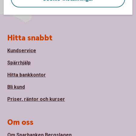
Sidfot
Hitta snabbt
Kundservice
Spärrhjälp
Hitta bankkontor
Bli kund
Priser, räntor och kurser
Om oss
Om Sparbanken Bergslagen