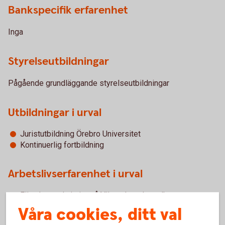
Bankspecifik erfarenhet
Inga
Styrelseutbildningar
Pågående grundläggande styrelseutbildningar
Utbildningar i urval
Juristutbildning Örebro Universitet
Kontinuerlig fortbildning
Arbetslivserfarenhet i urval
Föredragande jurist på Vägverkets huvudkontor
Seniorjurist på LRF Konsult / Ludvig & Co
Våra cookies, ditt val