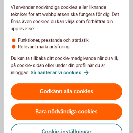
Andra styrelseuppdrag
Vi använder nödvändiga cookies eller liknande
tekniker för att webbplatsen ska fungera för dig. Det
Kassör i Hammarns Vägsamfällighet
finns även cookies du kan välja som förbättrar din
upplevelse:
Nuvarande position
Funktioner, prestanda och statistik
Relevant marknadsföring
Jurist på Areal i Örebro
Du kan ta tillbaka ditt cookie-medgivande när du vill,
på cookie-sidan eller under din profil när du är
inloggad.
Så hanterar vi
cookies
.
Godkänn alla cookies
Bara nödvändiga cookies
Cookie-inställningar