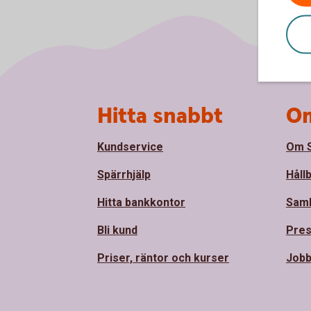
Sidfot
Hitta snabbt
Om
Kundservice
Om S
Spärrhjälp
Håll
Hitta bankkontor
Sam
Bli kund
Pre
Priser, räntor och kurser
Jobb