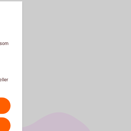
a som
eller