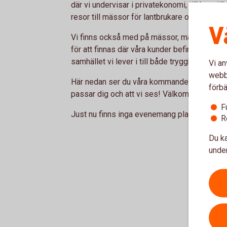
där vi undervisar i privatekonomi, till hussä
resor till mässor för lantbrukare och håller s
V
Vi finns också med på mässor, marknader och
för att finnas där våra kunder befinner sig. F
samhället vi lever i till både trygghet och utv
Vi an
webbp
Här nedan ser du våra kommande evenemang.
förbä
passar dig och att vi ses! Välkommen!
F
Just nu finns inga evenemang planerade.
R
Du ka
under