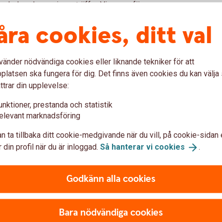
ljarskola och pensionssträffar. Vi genomför
eminarium i ägarskifte.
åra cookies, ditt val
 andra evenemang i vår närhet. Det gör vi
ör att visa på hur vi kan hjälpa våra kunder och
eckling.
vänder nödvändiga cookies eller liknande tekniker för att
latsen ska fungera för dig. Det finns även cookies du kan välj
 Klicka för att läsa mer. Hoppas något
ttrar din upplevelse:
unktioner, prestanda och statistik
elevant marknadsföring
n ta tillbaka ditt cookie-medgivande när du vill, på cookie-sidan 
 din profil när du är inloggad.
Så hanterar vi
cookies
.
Godkänn alla cookies
Bara nödvändiga cookies