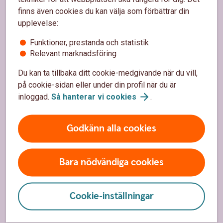
Sidfot
Hitta snabbt
finns även cookies du kan välja som förbättrar din
upplevelse:
Kundservice
Funktioner, prestanda och statistik
Spärrhjälp
Relevant marknadsföring
Du kan ta tillbaka ditt cookie-medgivande när du vill,
Hitta bankkontor
på cookie-sidan eller under din profil när du är
Bli kund
inloggad.
Så hanterar vi
cookies
.
Priser, räntor och kurser
Godkänn alla cookies
Om oss
Bara nödvändiga cookies
Om Sparbanken Bergslagen
Hållbarhet
Cookie-inställningar
Samhällsengagemang