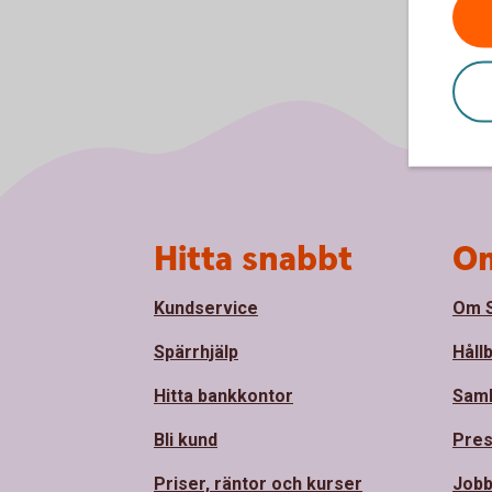
Sidfot
Hitta snabbt
Om
Kundservice
Om S
Spärrhjälp
Håll
Hitta bankkontor
Sam
Bli kund
Pre
Priser, räntor och kurser
Jobb