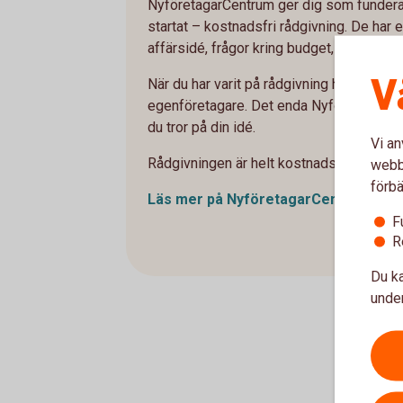
NyföretagarCentrum ger dig som funderar 
startat – kostnadsfri rådgivning. De har 
affärsidé, frågor kring budget, marknadsfö
V
När du har varit på rådgivning hos oss k
egenföretagare. Det enda NyföretagarCen
du tror på din idé.
Vi an
Rådgivningen är helt kostnadsfri.
webbp
förbä
Läs mer på
NyföretagarCentrum
F
R
Du ka
under