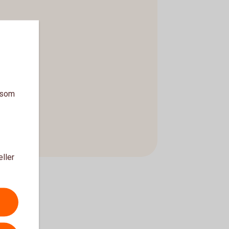
a som
eller