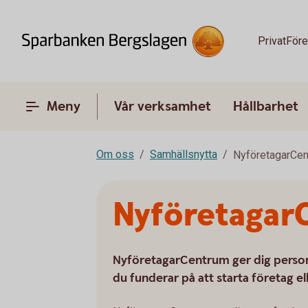
Privat
Före
Meny
Vår verksamhet
Hållbarhet
Om oss
Samhällsnytta
NyföretagarCe
Nyföretagar
NyföretagarCentrum ger dig personl
du funderar på att starta företag ell