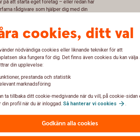
på att starta eget företag – eller redan har
erfarna rådgivare som hjälper dig med din
ring eller vad du vill som rör ditt företagande.
åra cookies, ditt val
ommer du att vara väl förberedd för livet som
trum kräver av dig är ditt engagemang och att
vänder nödvändiga cookies eller liknande tekniker för att
latsen ska fungera för dig. Det finns även cookies du kan välj
ttrar din upplevelse:
unktioner, prestanda och statistik
elevant marknadsföring
n ta tillbaka ditt cookie-medgivande när du vill, på cookie-sidan 
 din profil när du är inloggad.
Så hanterar vi
cookies
.
Godkänn alla cookies