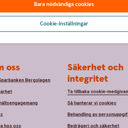
Bara nödvändiga cookies
Cookie-inställningar
 oss
Säkerhet och
integritet
parbanken Bergslagen
barhet
Ta tillbaka cookie-medgiva
hällsengagemang
Så hanterar vi cookies
ss
Behandling av personuppgif
a hos oss
Bedrägeri och säkerhet