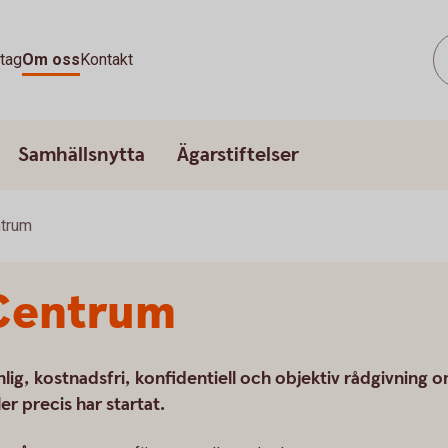
tag
Om oss
Kontakt
Samhällsnytta
Ägarstiftelser
ntrum
Centrum
ig, kostnadsfri, konfidentiell och objektiv rådgivning 
er precis har startat.