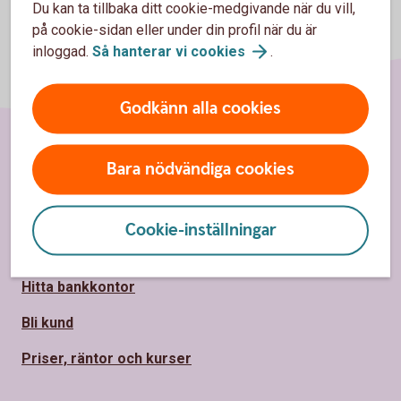
Du kan ta tillbaka ditt cookie-medgivande när du vill,
på cookie-sidan eller under din profil när du är
inloggad.
Så hanterar vi
cookies
.
Godkänn alla cookies
Sidfot
Bara nödvändiga cookies
Hitta snabbt
Kundservice
Cookie-inställningar
Spärrhjälp
Hitta bankkontor
Bli kund
Priser, räntor och kurser