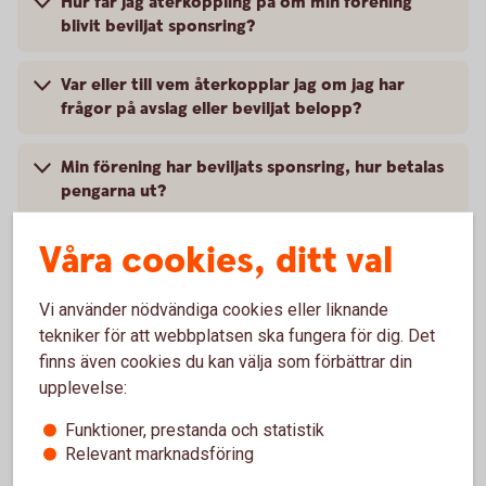
Hur får jag återkoppling på om min förening
blivit beviljat sponsring?
Var eller till vem återkopplar jag om jag har
frågor på avslag eller beviljat belopp?
Min förening har beviljats sponsring, hur betalas
pengarna ut?
Våra cookies, ditt val
Kan jag som underårig (under 18 år)
firmatecknare signera avtal?
Vi använder nödvändiga cookies eller liknande
tekniker för att webbplatsen ska fungera för dig. Det
finns även cookies du kan välja som förbättrar din
upplevelse:
Funktioner, prestanda och statistik
Relevant marknadsföring