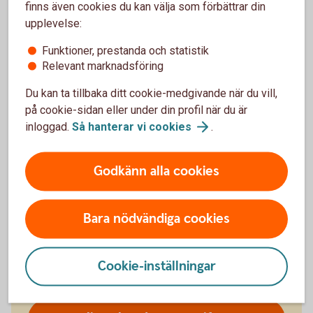
Läs hela artikeln
här
finns även cookies du kan välja som förbättrar din
upplevelse:
Funktioner, prestanda och statistik
Relevant marknadsföring
Du kan ta tillbaka ditt cookie-medgivande när du vill,
på cookie-sidan eller under din profil när du är
inloggad.
Så hanterar vi
cookies
.
Godkänn alla cookies
Bara nödvändiga cookies
Ska du driva UF-företag?
Cookie-inställningar
Hos oss får du gratis banktjänster för företag.