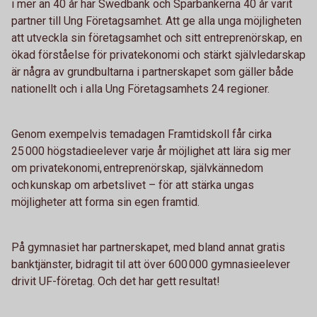
i mer än 40 år har Swedbank och Sparbankerna 40 år varit
partner till Ung Företagsamhet. Att ge alla unga möjligheten
att utveckla sin företagsamhet och sitt entreprenörskap, en
ökad förståelse för privatekonomi och stärkt självledarskap
är några av grundbultarna i partnerskapet som gäller både
nationellt och i alla Ung Företagsamhets 24 regioner.
Genom exempelvis temadagen Framtidskoll får cirka
25 000 högstadieelever varje år möjlighet att lära sig mer
om privatekonomi, entreprenörskap, självkännedom
och kunskap om arbetslivet – för att stärka ungas
möjligheter att forma sin egen framtid.
På gymnasiet har partnerskapet, med bland annat gratis
banktjänster, bidragit til att över 600 000 gymnasieelever
drivit UF-företag. Och det har gett resultat!