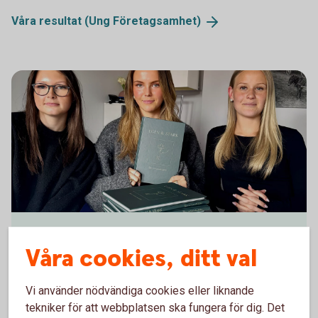
Våra resultat (Ung
Företagsamhet)
UF-företaget Egen och Stark
Egen & Stark
Våra cookies, ditt val
Under sitt deltagande i Ung Företagsamhet (UF)
skrev de en bok om livet efter studenten.
Vi använder nödvändiga cookies eller liknande
tekniker för att webbplatsen ska fungera för dig. Det