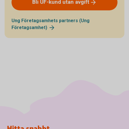
Bli UF-kund utan
avgift
Ung Företagsamhets partners (Ung
Företagsamhet)
Sidfot
Hitta snabbt