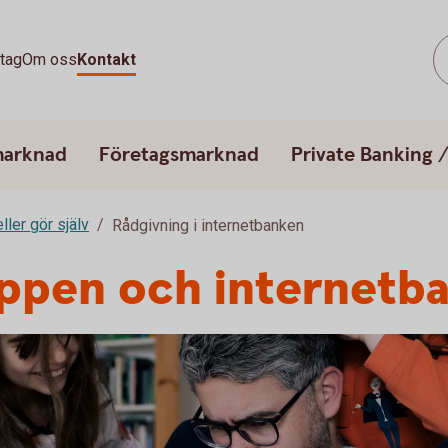
tag
Om oss
Kontakt
marknad
Företagsmarknad
Private Banking 
ller gör själv
Rådgivning i internetbanken
appen och internetb