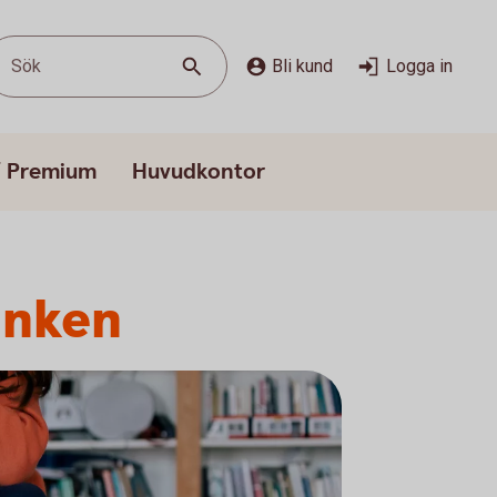
Sök
Bli kund
Logga in
/ Premium
Huvudkontor
anken