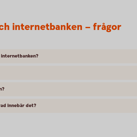
ch internetbanken – frågor
h internetbanken?
n?
 vad innebär det?