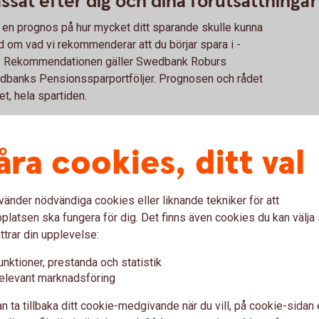
sat efter dig och dina förutsättningar
du en prognos på hur mycket ditt sparande skulle kunna
åd om vad vi rekommenderar att du börjar spara i -
mi. Rekommendationen gäller Swedbank Roburs
edbanks Pensionssparportföljer. Prognosen och rådet
et, hela spartiden.
er
åra cookies, ditt val
nde
vänder nödvändiga cookies eller liknande tekniker för att
omma igång med ditt sparande, till exempel att starta
latsen ska fungera för dig. Det finns även cookies du kan välj
rsäkring, och börja månadsspara i en viss fond. Du
ttrar din upplevelse:
kt och köpa fonder enligt rådet eller vänta. Vill du
 dagar.
unktioner, prestanda och statistik
elevant marknadsföring
n ta tillbaka ditt cookie-medgivande när du vill, på cookie-sidan 