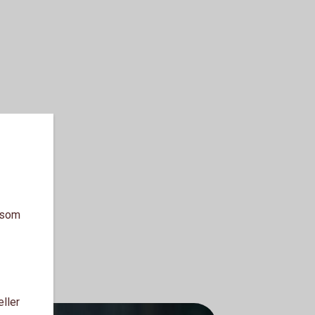
a som
eller