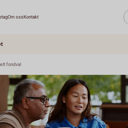
etag
Om oss
Kontakt
et
elt fondval