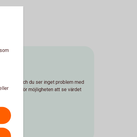
a som
som gäller och du ser inget problem med
eller
sparpengar för möjligheten att se värdet