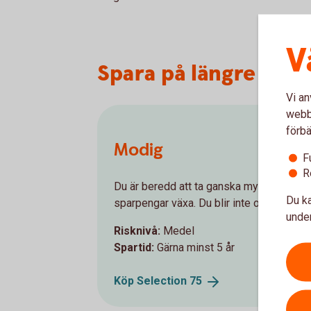
V
Spara på längre sikt
Vi an
webbp
förbä
Modig
F
R
Du är beredd att ta ganska mycket risk fö
Du ka
sparpengar växa. Du blir inte orolig när 
under
Risknivå:
Medel
Spartid:
Gärna minst 5 år
Köp Selection
75