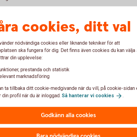
åra cookies, ditt val
 – Handpenning, barn, pension
vänder nödvändiga cookies eller liknande tekniker för att
latsen ska fungera för dig. Det finns även cookies du kan välj
ttrar din upplevelse:
Djärv
unktioner, prestanda och statistik
elevant marknadsföring
r möjligheten att se dina
För dig är det avkastning 
n ta tillbaka ditt cookie-medgivande när du vill, på cookie-sidan 
börsen går upp och ned.
att riskera en del av dina 
 din profil när du är inloggad.
Så hanterar vi
cookies
.
gå upp.
Risknivå:
Medel
Godkänn alla cookies
Spartid:
Gärna minst 5 år
Köp Selection
100
Bara nödvändiga cookies