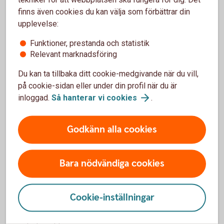
finns även cookies du kan välja som förbättrar din
upplevelse:
Funktioner, prestanda och statistik
Idrott
Relevant marknadsföring
Du kan ta tillbaka ditt cookie-medgivande när du vill,
på cookie-sidan eller under din profil när du är
Nora GK
- Iordningställa lokal för träning o samvaro
inloggad.
Så hanterar vi
cookies
.
Kopparbergs Padelklubb
- Starta upp Padelklubb i
Kopparberg
Godkänn alla cookies
Ställdalens AIK
- Passerstystem, Bergsvallen i
Ställdalen
Bara nödvändiga cookies
Nyckelby IF
- Installation av nytt avlopp
Storfors Ridklubb
- Förbättra hinderparken
Cookie-inställningar
Storfors Fotbollsförening
- Inköp av