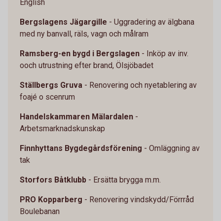
English
Bergslagens Jägargille
- Uggradering av älgbana
med ny banvall, räls, vagn och målram
Ramsberg-en bygd i Bergslagen
- Inköp av inv.
ooch utrustning efter brand, Ölsjöbadet
Ställbergs Gruva
- Renovering och nyetablering av
foajé o scenrum
Handelskammaren Mälardalen
-
Arbetsmarknadskunskap
Finnhyttans Bygdegårdsförening
- Omläggning av
tak
Storfors Båtklubb
- Ersätta brygga m.m.
PRO Kopparberg
-
Renovering vindskydd/Förrråd
Boulebanan