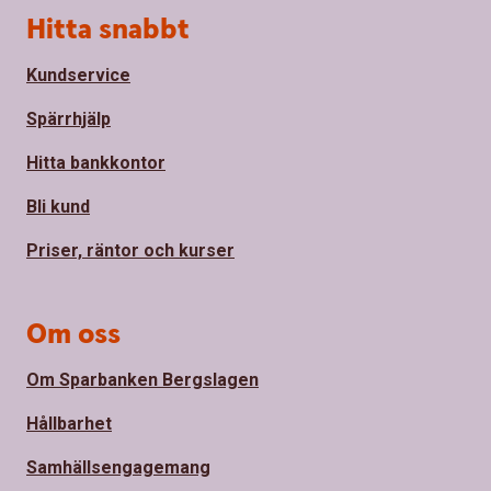
Sidfot
Hitta snabbt
Kundservice
Spärrhjälp
Hitta bankkontor
Bli kund
Priser, räntor och kurser
Om oss
Om Sparbanken Bergslagen
Hållbarhet
Samhällsengagemang