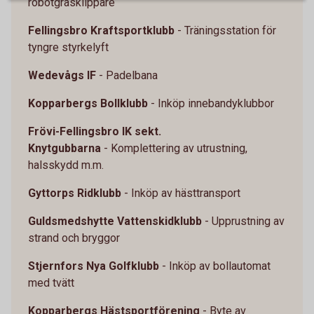
robotgräsklippare
Fellingsbro Kraftsportklubb
- Träningsstation för
tyngre styrkelyft
Wedevågs IF
- Padelbana
Kopparbergs Bollklubb
- Inköp innebandyklubbor
Frövi-Fellingsbro IK sekt.
Knytgubbarna
- Komplettering av utrustning,
halsskydd m.m.
Gyttorps Ridklubb
- Inköp av hästtransport
Guldsmedshytte Vattenskidklubb
- Upprustning av
strand och bryggor
Stjernfors Nya Golfklubb
- Inköp av bollautomat
med tvätt
Kopparbergs Hästsportförening
- Byte av