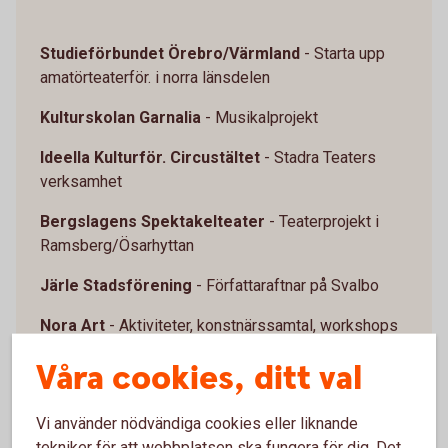
Studieförbundet Örebro/Värmland
- Starta upp
amatörteaterför. i norra länsdelen
Kulturskolan Garnalia
-
Musikalprojekt
Ideella Kulturför. Circustältet
-
Stadra Teaters
verksamhet
Bergslagens Spektakelteater
-
Teaterprojekt i
Ramsberg/Ösarhyttan
Järle Stadsförening
- Författaraftnar på Svalbo
Nora Art
- Aktiviteter, konstnärssamtal, workshops
m.m.
Våra cookies, ditt val
För. "Sommarmusik på
Lundsberg"
- Kammarmusikvecka
Vi använder nödvändiga cookies eller liknande
tekniker för att webbplatsen ska fungera för dig. Det