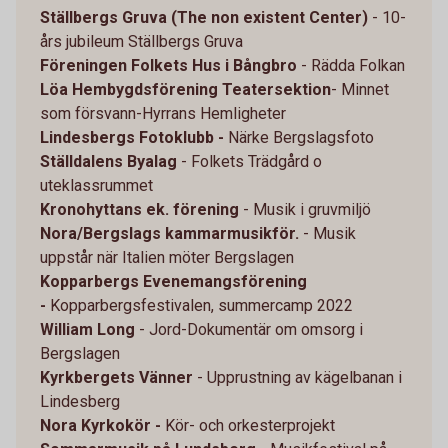
Ställbergs Gruva (The non existent Center)
- 10-
års jubileum Ställbergs Gruva
Föreningen Folkets Hus i Bångbro
- Rädda Folkan
Löa Hembygdsförening Teatersektion
- Minnet
som försvann-Hyrrans Hemligheter
Lindesbergs Fotoklubb -
Närke Bergslagsfoto
Ställdalens Byalag
- Folkets Trädgård o
uteklassrummet
Kronohyttans ek. förening
- Musik i gruvmiljö
Nora/Bergslags kammarmusikför.
- Musik
uppstår när Italien möter Bergslagen
Kopparbergs Evenemangsförening
-
Kopparbergsfestivalen, summercamp 2022
William Long
- Jord-Dokumentär om omsorg i
Bergslagen
Kyrkbergets Vänner
- Upprustning av kägelbanan i
Lindesberg
Nora Kyrkokör -
Kör- och orkesterprojekt