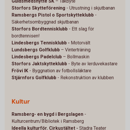
Guldsmedshytte SK
– Takbyte
Storfors Skytteförening
- Utrustning i skjutbanan
Ramsbergs Pistol o Sportskytteklubb
-
Säkerhetsombyggnad skjutbanan
Storfors Bordtennisklubb
- Ett slag för
bordtennisen!
Lindesbergs Tennisklubb -
Motorvält
Lundsbergs Golfklubb
– Vinterträning
Lindesbergs Padelclub
– Bollmaskin
Storfors Jaktskytteklubb
- Byte av lerduvekastare
Frövi IK
- Byggnation av fotbollsläktare
Stjärnfors Golfklubb
- Rekonstruktion av klubben
Kultur
Ramsberg- en bygd i Bergslagen
-
Kulturcentrum/Bibliotek i Ramsberg
Ideella kulturför. Cirkustältet -
Stadra Teater