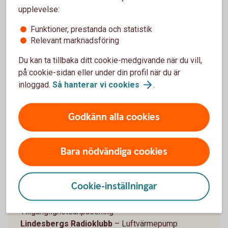
Ställbergs Byalag
- Renov. av taket och målning av
upplevelse:
Folkets Hus
Resta Bygdegårdsförening –
Ljudanläggning
Funktioner, prestanda och statistik
Relevant marknadsföring
Ljusnarens Båt och Fritidsförening
– Båtbryggor
Finnåkers Bygdegårdsförening –
Luftvärmepump
Du kan ta tillbaka ditt cookie-medgivande när du vill,
Ramsbergs Handel HF
- Etablering av obemannad
på cookie-sidan eller under din profil när du är
livsmedelsbutik
inloggad.
Så hanterar vi
cookies
.
Ställbergs Byalag
- Byte av tak
Storåskolan
- Tech club
Örebro läns Blåbandsdistrikt
– Hjärtstartare
Godkänn alla cookies
Hobbysnickarna o vävarna i Gyttorp
–
Luftvärmepump
Bara nödvändiga cookies
Lindeskolan
- Cambridge certificate of Advanced
English
Linde energi
- Forskningsprojekt solenergi
Cookie-inställningar
Storfors Hembygdsförening
- “Vårt kulturarv”
Ställdalens Naturstudieklubb
–
Tillgänglighetsanpassning
Lindesbergs Radioklubb
– Luftvärmepump