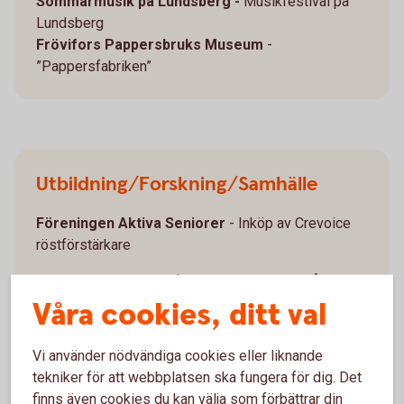
Sommarmusik på Lundsberg -
Musikfestival på
Lundsberg
Frövifors Pappersbruks Museum
-
”Pappersfabriken”
Utbildning/Forskning/Samhälle
Föreningen Aktiva Seniorer
- Inköp av Crevoice
röstförstärkare
Lindesbergs Turistbåtsförening
- Underhåll m.m.
m/s Råsvalen
Våra cookies, ditt val
Bergslagens Demensförening
- Föredrag i
geriatrik
Vi använder nödvändiga cookies eller liknande
Föreningen Fellingsbro socken
- Fri surf i
tekniker för att webbplatsen ska fungera för dig. Det
sockenstugan
finns även cookies du kan välja som förbättrar din