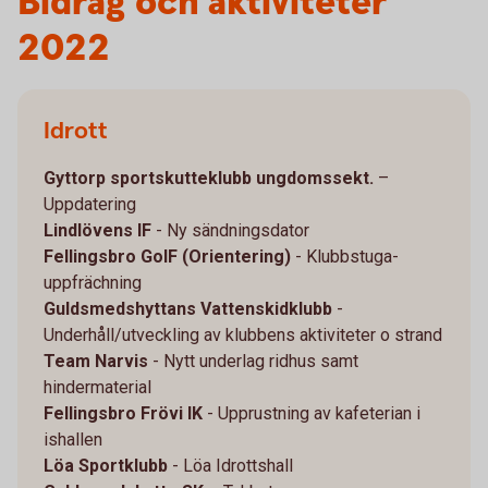
Bidrag och aktiviteter
2022
Idrott
Gyttorp sportskutteklubb ungdomssekt.
–
Uppdatering
Lindlövens IF
- Ny sändningsdator
Fellingsbro GoIF (Orientering)
- Klubbstuga-
uppfrächning
Guldsmedshyttans Vattenskidklubb
-
Underhåll/utveckling av klubbens aktiviteter o strand
Team Narvis
- Nytt underlag ridhus samt
hindermaterial
Fellingsbro Frövi IK
- Upprustning av kafeterian i
ishallen
Löa Sportklubb
- Löa Idrottshall