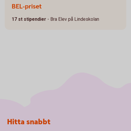
BEL-priset
17 st stipendier
- Bra Elev på Lindeskolan
Sidfot
Hitta snabbt