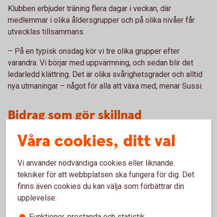
Klubben erbjuder träning flera dagar i veckan, där
medlemmar i olika åldersgrupper och på olika nivåer får
utvecklas tillsammans.
– På en typisk onsdag kör vi tre olika grupper efter
varandra. Vi börjar med uppvärmning, och sedan blir det
ledarledd klättring. Det är olika svårighetsgrader och alltid
nya utmaningar – något för alla att växa med, menar Sussi.
Bidrag som gör skillnad
Våra cookies, ditt val
Trots sin stora betydelse för många är Bergslagens
Klättersällskap en liten förening med begränsade resurser.
När utrustningen nyligen behövde bytas ut – eftersom den
Vi använder nödvändiga cookies eller liknande
nått slutet av sin livslängd – hade klubben inte själva
tekniker för att webbplatsen ska fungera för dig. Det
möjlighet att finansiera den. Tack vare sponsring från
finns även cookies du kan välja som förbättrar din
Sparbanken Bergslagens ägarstiftelse kunde de göra den
upplevelse:
nödvändiga uppgraderingen.
Funktioner, prestanda och statistik