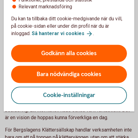
– Bidraget betyder jättemycket för oss. Utrustning är
Relevant marknadsföring
åldersbeständig och hade gått ut i datum, och som en liten
Du kan ta tillbaka ditt cookie-medgivande när du vill,
förening har vi inte råd att köpa ny själva. Tack vare bidraget
på cookie-sidan eller under din profil när du är
till våra nya selar kan vi fortsätta att erbjuda trygg och säker
inloggad.
Så hanterar vi
cookies
.
klättring för alla våra medlemmar, säger Sussi Karlkvist.
Drömmar för framtiden
Godkänn alla cookies
Som alla föreningar har klubben stora visioner för
Bara nödvändiga cookies
framtiden. Förhoppningen är att kunna växa och ge ännu fler
möjlighet att upptäcka glädjen i klättring.
Cookie-inställningar
Sussi Karlkvist berättar att klubbens dröm är att ha tre
gånger så många väggar som nu och en sektion för
bouldering. Ett litet kansli hade också varit fantastiskt. Det
är en vision de hoppas kunna förverkliga en dag.
För Bergslagens Klättersällskap handlar verksamheten inte
bara om att nå toppen på klätterväggen, utan om att stärka