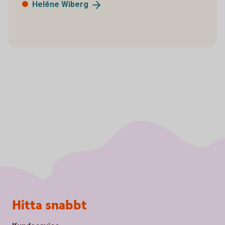
Heléne
Wiberg
Sidfot
Hitta snabbt