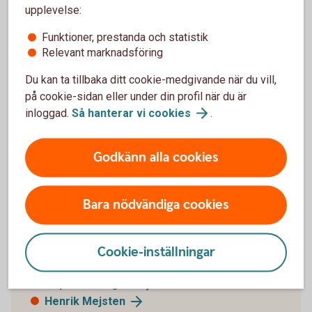
upplevelse:
som barnen tycker är roliga och spännande. En ryggsäck
packad med fika på det så har man en lyckad utflykt.
Funktioner, prestanda och statistik
Relevant marknadsföring
Du kan ta tillbaka ditt cookie-medgivande när du vill,
på cookie-sidan eller under din profil när du är
inloggad.
Så hanterar vi
cookies
.
Fler intervjuer
Här kan du läsa fler korta intervjuer med våra
Godkänn alla cookies
medarbetare på Private Banking och Premium.
Pär
Asp
Bara nödvändiga cookies
Lars
Berglund
Eva
Bodén
Sabina
Boström
Cookie-inställningar
Ann
Frisk
Filip
Gammelgård
Henrik
Mejsten