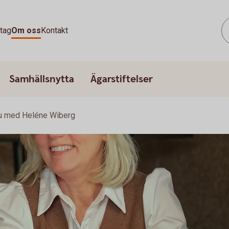
tag
Om oss
Kontakt
Samhällsnytta
Ägarstiftelser
ju med Heléne Wiberg