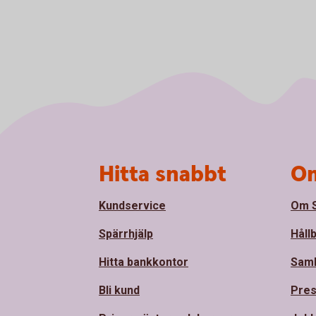
Sidfot
Hitta snabbt
Om
Kundservice
Om S
Spärrhjälp
Håll
Hitta bankkontor
Sam
Bli kund
Pre