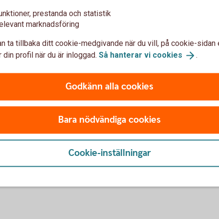
tten till blommorna" av Valérie Perrin. Jag
unktioner, prestanda och statistik
r allt inte är som man tror. Det får man i den!
elevant marknadsföring
du göra då?
n ta tillbaka ditt cookie-medgivande när du vill, på cookie-sidan 
stnär.
 din profil när du är inloggad.
Så hanterar vi
cookies
.
erar du helst en ledig höstdag?
gen på svampjakt.
Godkänn alla cookies
 du alla att besöka minst en gång?
 Hällefors. Det är ett helt surrealistiskt
Bara nödvändiga cookies
er böcker, fin miljö, konst och gott fika. På
 att besöka Bredsjö Ostcafé och
tipsen på nätet innan ni åker.
Cookie-inställningar