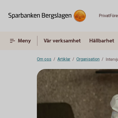
Privat
Före
Meny
Vår verksamhet
Hållbarhet
Om oss
Artiklar
Organisation
Interv