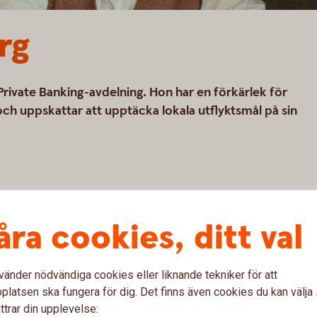
rg
rivate Banking-avdelning. Hon har en förkärlek för
h uppskattar att upptäcka lokala utflyktsmål på sin
åra cookies, ditt val
ors stora engagemang. Hur de alltid ger våra
ara inom finansiell placerings- och
vänder nödvändiga cookies eller liknande tekniker för att
 som rör kundernas finansiella hälsa.
latsen ska fungera för dig. Det finns även cookies du kan välj
ttrar din upplevelse:
a om?