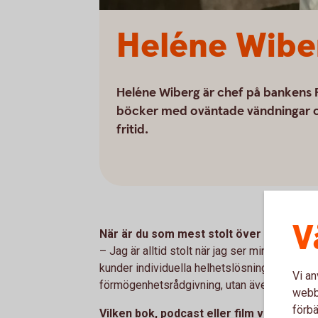
Heléne Wibe
Heléne Wiberg är chef på bankens P
böcker med oväntade vändningar oc
fritid.
V
När är du som mest stolt över ditt jobb?
– Jag är alltid stolt när jag ser mina kolleg
kunder individuella helhetslösningar - inte b
Vi an
förmögenhetsrådgivning, utan även kring allt
webbp
förbä
Vilken bok, podcast eller film vill du tips