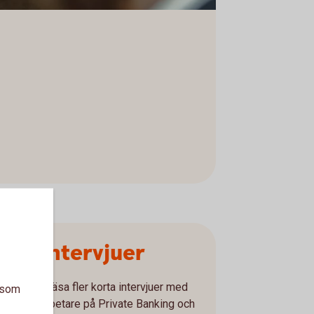
Fler intervjuer
Här kan du läsa fler korta intervjuer med
a som
våra medarbetare på Private Banking och