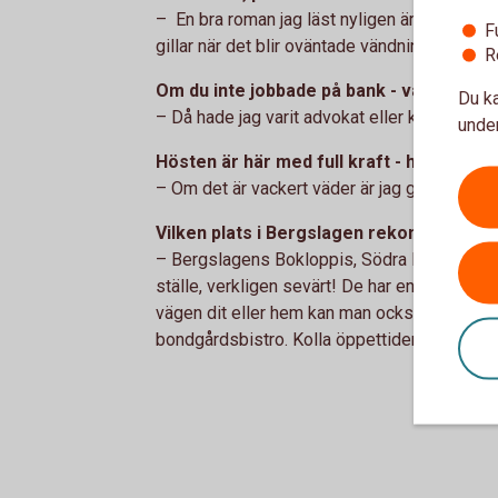
– En bra roman jag läst nyligen är "Färskt va
F
gillar när det blir oväntade vändningar och nä
R
Om du inte jobbade på bank - vad skulle 
Du ka
– Då hade jag varit advokat eller kanske kon
under
Hösten är här med full kraft - hur spend
– Om det är vackert väder är jag gärna i sko
Vilken plats i Bergslagen rekommenderar
– Bergslagens Bokloppis, Södra Hyttan utanför
ställe, verkligen sevärt! De har enorma mängd
vägen dit eller hem kan man också passa på
bondgårdsbistro. Kolla öppettiderna för båda 