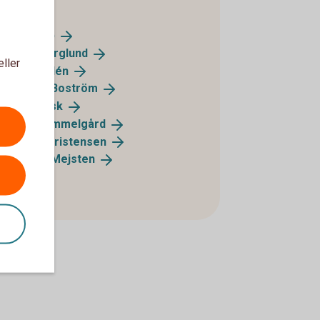
Premium.
Pär
Asp
Lars
Berglund
eller
Eva
Bodén
Sabina
Boström
Ann
Frisk
Filip
Gammelgård
Anton
Kristensen
Henrik
Mejsten