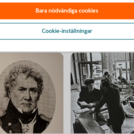
 det vara i framtiden.
Bara nödvändiga cookies
llbarhet #framtid #lokaltengagemang
Cookie-inställningar