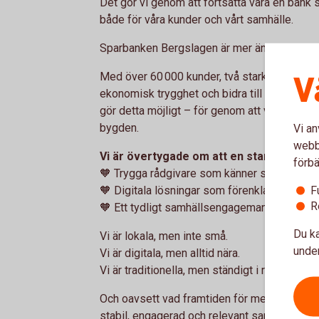
Det gör vi genom att fortsätta vara en bank 
både för våra kunder och vårt samhälle.
Sparbanken Bergslagen är mer än en bank. Vi
V
Med över 60 000 kunder, två starka ägarstifte
ekonomisk trygghet och bidra till en hållbar
gör detta möjligt – för genom att vara kund ho
bygden.
Vi an
webbp
Vi är övertygade om att en stark framti
förbä
🧡 Trygga rådgivare som känner sin markna
F
🧡 Digitala lösningar som förenklar vardage
R
🧡 Ett tydligt samhällsengagemang – där va
Du ka
Vi är lokala, men inte små.
under
Vi är digitala, men alltid nära.
Vi är traditionella, men ständigt i rörelse.
Och oavsett vad framtiden för med sig – så är 
stabil, engagerad och relevant samhällsaktö