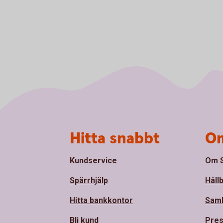
Sidfot
Hitta snabbt
Om
Kundservice
Om S
Spärrhjälp
Håll
Hitta bankkontor
Sam
Bli kund
Pre