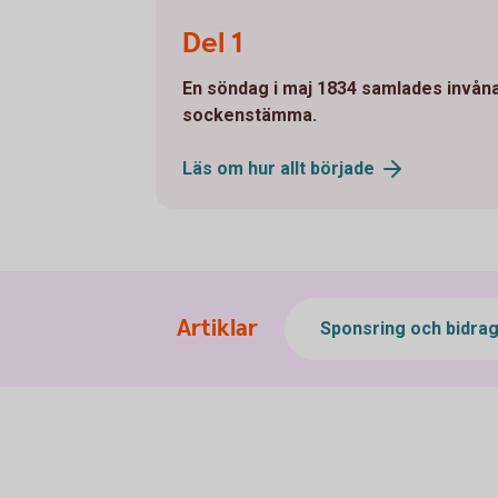
Grundarna Nora Folkbank
Del 1
En söndag i maj 1834 samlades invånar
sockenstämma.
Läs om hur allt
började
Artiklar
Sponsring och bidra