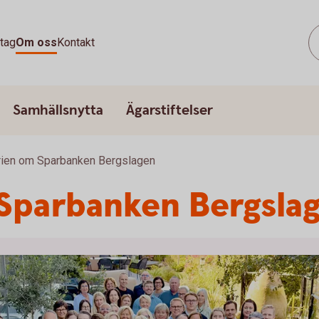
tag
Om oss
Kontakt
Samhällsnytta
Ägarstiftelser
orien om Sparbanken Bergslagen
 Sparbanken Bergsla