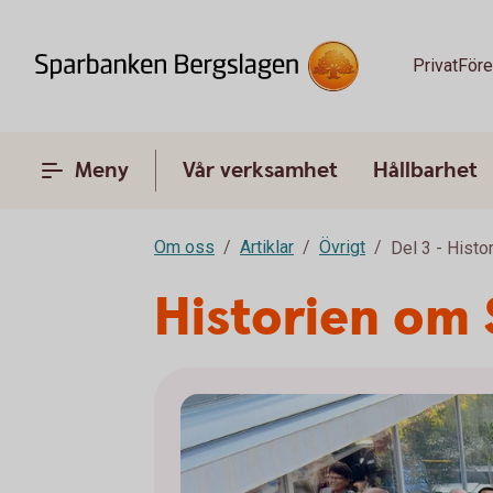
Privat
Före
Meny
Vår verksamhet
Hållbarhet
Om oss
Artiklar
Övrigt
Del 3 - Hist
Historien om