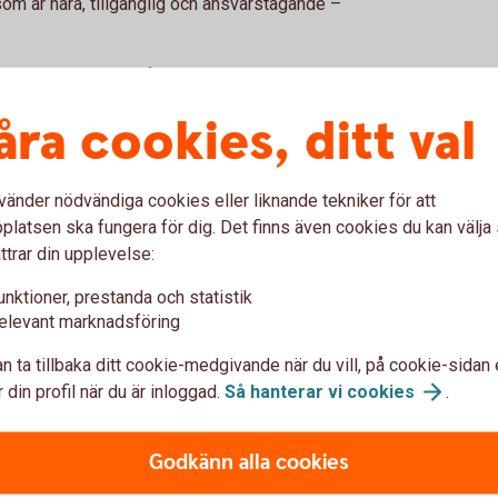
som är nära, tillgänglig och ansvarstagande –
 är en samhällskraft.
åra cookies, ditt val
lser och ett tydligt uppdrag: att skapa
 framtid i Bergslagen. Det är våra kunder som
s oss, bidrar man direkt till att stärka
vänder nödvändiga cookies eller liknande tekniker för att
latsen ska fungera för dig. Det finns även cookies du kan välj
d byggs med:
ttrar din upplevelse:
d
unktioner, prestanda och statistik
n
elevant marknadsföring
rje kund också är en samhällsbyggare
n ta tillbaka ditt cookie-medgivande när du vill, på cookie-sidan 
 din profil när du är inloggad.
Så hanterar vi
cookies
.
Godkänn alla cookies
vår riktning tydlig: Att fortsätta vara en
r – både idag och i morgon.