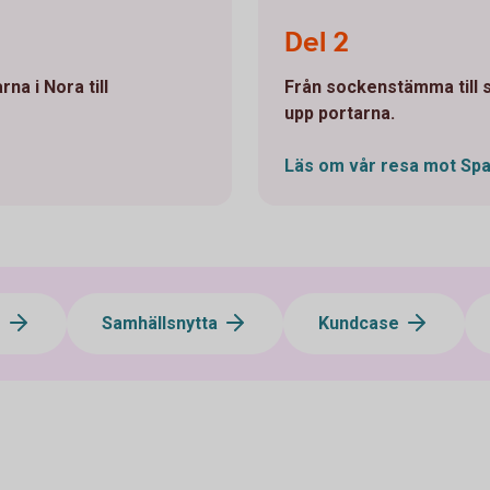
Bankinteriör Nora
Del 2
na i Nora till
Från sockenstämma till 
upp portarna.
Läs om vår resa mot Sp
g
Samhällsnytta
Kundcase