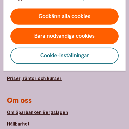
Godkänn alla cookies
Sidfot
Hitta snabbt
Kundservice
Bara nödvändiga cookies
Spärrhjälp
Cookie-inställningar
Hitta bankkontor
Bli kund
Priser, räntor och kurser
Om oss
Om Sparbanken Bergslagen
Hållbarhet