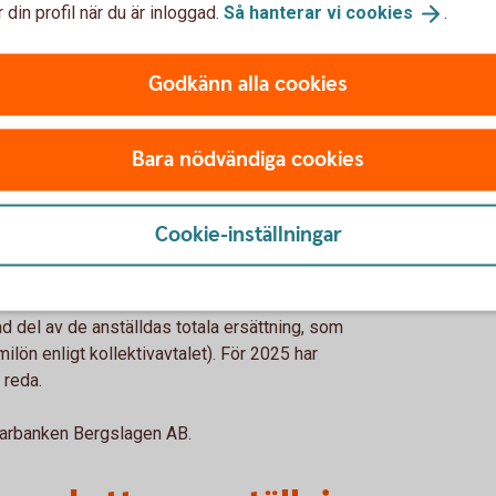
 din profil när du är inloggad.
Så hanterar vi
cookies
.
Godkänn alla cookies
25
Bara nödvändiga cookies
ximala förhållandet mellan rörlig och fast
iftning och föreskrifter. Styrelsen fattar,
lut om vilket belopp som ska avsättas för
Cookie-inställningar
 kriterier som ska uppnås för att
i resultatandelar uppgår till 1 prisbasbelopp
berättigad medarbetare. Detta innebär att
 del av de anställdas totala ersättning, som
lön enligt kollektivavtalet). För 2025 har
 reda.
Sparbanken Bergslagen AB.