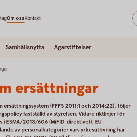
tag
Om oss
Kontakt
Samhällsnytta
Ägarstiftelser
ngar
m ersättningar
m ersättningssystem (FFFS 2011:1 och 2014:22), följer
gspolicy fastställd av styrelsen. Vidare riktlinjer för
as i ESMA/2013/606 (MiFID-direktivet), EU
lande av personalkategorier vars yrkesutövning har