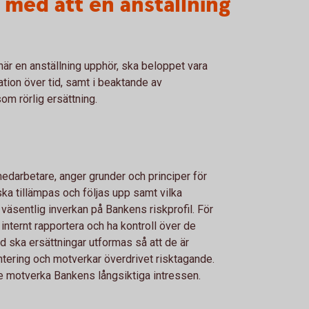
 med att en anställning
när en anställning upphör, ska beloppet vara
station över tid, samt i beaktande av
m rörlig ersättning.
edarbetare, anger grunder och principer för
 ska tillämpas och följas upp samt vilka
 väsentlig inverkan på Bankens riskprofil. För
 internt rapportera och ha kontroll över de
 ska ersättningar utformas så att de är
ntering och motverkar överdrivet risktagande.
nte motverka Bankens långsiktiga intressen.