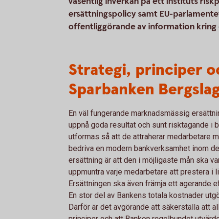
väsentlig inverkan på ett instituts ris
ersättningspolicy samt EU-parlament
offentliggörande av information kring 
Strategi, principer o
Sparbanken Bergslag
En väl fungerande marknadsmässig ersättning
uppnå goda resultat och sunt risktagande i 
utformas så att de attraherar medarbetare
bedriva en modern bankverksamhet inom de
ersättning är att den i möjligaste mån ska v
uppmuntra varje medarbetare att prestera i l
Ersättningen ska även främja ett agerande e
En stor del av Bankens totala kostnader utgör
Därför är det avgörande att säkerställa att al
principer och att Banken regelbundet utvärd