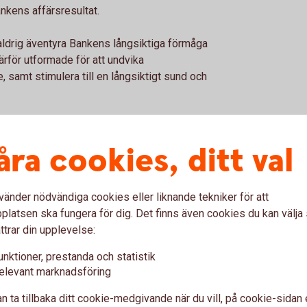
ankens affärsresultat.
 aldrig äventyra Bankens långsiktiga förmåga
 därför utformade för att undvika
e, samt stimulera till en långsiktigt sund och
 form av avsättning till
en andel baseras på arbetad tid.
åra cookies, ditt val
sens stadgar, vanligen fonderade i minst fem
vänder nödvändiga cookies eller liknande tekniker för att
 inga resultatandelar. Av den anledningen
latsen ska fungera för dig. Det finns även cookies du kan välj
ning vid nyanställning. Den rörliga
ttrar din upplevelse:
nställd i de fall då denne är under
unktioner, prestanda och statistik
at sätt uppvisar bristande prestation.
elevant marknadsföring
ning nr 604/2014 har Banken identifierat 6
n ta tillbaka ditt cookie-medgivande när du vill, på cookie-sidan 
lig inverkan på Sparbankens riskprofil.