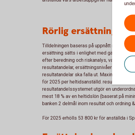
under
Rörlig ersättning 20
Tilldelningen baseras på uppnått mål. Det ma
ersättning sätts i enlighet med gällande lagst
efter beredning och riskanalys, varje år bes
resultatandelar, ersättningsnivåer samt vilka
resultatandelar ska falla ut. Maximalt utfall 
för 2025 per heltidsanställd. resultatandels
resultatandelssystemet utgör en underordnad
mest 18 % av en heltidslön (baserat på minimi
banken 2 delmål inom resultat och ordning &
För 2025 erhölls 53 800 kr för anställda i 