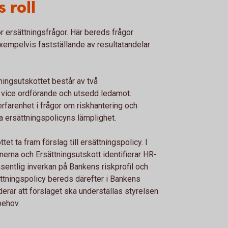
 roll
ör ersättningsfrågor. Här bereds frågor
exempelvis fastställande av resultatandelar
ningsutskottet består av två
 vice ordförande och utsedd ledamot.
rfarenhet i frågor om riskhantering och
a ersättningspolicyns lämplighet.
tet ta fram förslag till ersättningspolicy. I
rna och Ersättningsutskott identifierar HR-
entlig inverkan på Bankens riskprofil och
sättningspolicy bereds därefter i Bankens
rar att förslaget ska underställas styrelsen
behov.