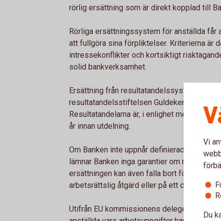
rörlig ersättning som är direkt kopplad till B
Rörliga ersättningssystem för anställda får
att fullgöra sina förpliktelser. Kriterierna är
intressekonflikter och kortsiktigt risktagand
solid bankverksamhet.
Ersättning från resultatandelssystemet sker i
resultatandelsstiftelsen Guldeken, där utgiv
V
Resultatandelarna är, i enlighet med stiftel
år innan utdelning.
Vi an
Om Banken inte uppnår definierade mål utgår
webbp
lämnar Banken inga garantier om rörlig ersätt
förbä
ersättningen kan även falla bort för enskild a
F
arbetsrättslig åtgärd eller på ett dokumenter
R
Utifrån EU kommissionens delegerade förord
Du ka
anställda vars arbetsuppgifter har en väsent