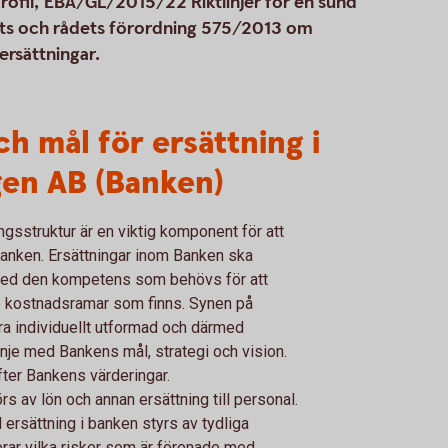
kprofil, EBA/GL/2015/22 Riktlinjer för en sund
ets och rådets förordning 575/2013 om
ersättningar.
ch mål för ersättning i
en AB (Banken)
sstruktur är en viktig komponent för att
banken. Ersättningar inom Banken ska
 med den kompetens som behövs för att
 kostnadsramar som finns. Synen på
ara individuellt utformad och därmed
inje med Bankens mål, strategi och vision.
fter Bankens värderingar.
s av lön och annan ersättning till personal.
l ersättning i banken styrs av tydliga
erar vilka risker som är förenade med