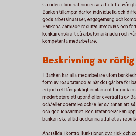
Grunden i lönesättningen är arbetets svårig
Banken tillämpar därför individuella och diffe
goda arbetsinsatser, engagemang och kompet
Bankens samlade resultat utvecklas och förbä
konkurrenskraft på arbetsmarknaden och vår 
kompetenta medarbetare.
Beskrivning av rörlig
I Banken har alla medarbetare utom banklednin
form av resultatandelar när det går bra för b
erbjuda ett långsiktigt incitament för goda 
medarbetare att uppnå eller överträffa av Ba
och/eller operativa och/eller av annan art sås
och god lönsamhet. Resultatandelar kan uppg
banken ska alltid godkänna utfallet av result
Anställda i kontrollfunktioner, dvs risk och c