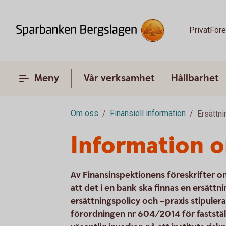
Privat
Före
Meny
Vår verksamhet
Hållbarhet
Om oss
Finansiell information
Ersättni
Information o
Av Finansinspektionens föreskrifter o
att det i en bank ska finnas en ersättnin
ersättningspolicy och –praxis stipuler
förordningen nr 604/2014 för faststäl