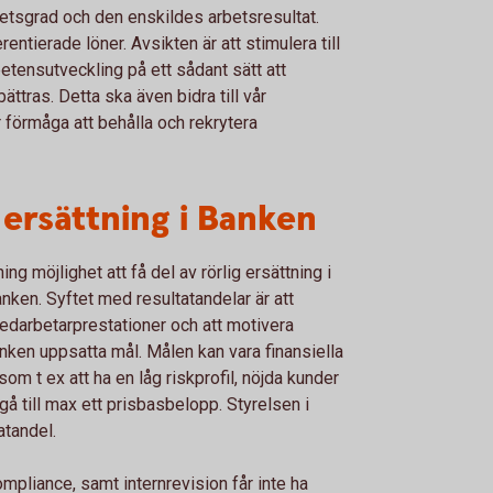
hetsgrad och den enskildes arbetsresultat.
rentierade löner. Avsikten är att stimulera till
ensutveckling på ett sådant sätt att
ttras. Detta ska även bidra till vår
förmåga att behålla och rekrytera
 ersättning i Banken
g möjlighet att få del av rörlig ersättning i
anken. Syftet med resultatandelar är att
medarbetarprestationer och att motivera
nken uppsatta mål. Målen kan vara finansiella
om t ex att ha en låg riskprofil, nöjda kunder
å till max ett prisbasbelopp. Styrelsen i
atandel.
ompliance, samt internrevision får inte ha