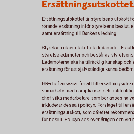
Ersättningsutskottets
Ersättningsutskottet är styrelsens utskott f
rörande ersättning inför styrelsens beslut, 
samt ersättning till Bankens ledning.
Styrelsen utser utskottets ledamöter. Ersätt
styrelseledamöter och består av styrelsens
Ledamöterna ska ha tillräcklig kunskap och e
ersättning för att självständigt kunna bedöm
HR-chef ansvarar för att till ersättningsutskot
samarbete med compliance- och riskfunktione
chef vilka medarbetare som bör anses ha väs
inkluderar dessa i policyn. Förslaget till er
ersättningsutskott, som därefter rekommende
för beslut. Policyn ses över årligen och vid 