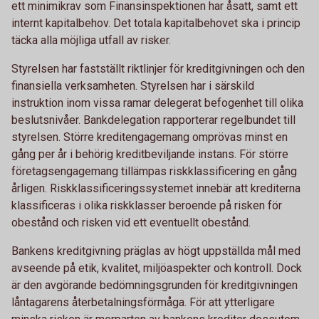
ett minimikrav som Finansinspektionen har åsatt, samt ett
internt kapitalbehov. Det totala kapitalbehovet ska i princip
täcka alla möjliga utfall av risker.
Styrelsen har fastställt riktlinjer för kreditgivningen och den
finansiella verksamheten. Styrelsen har i särskild
instruktion inom vissa ramar delegerat befogenhet till olika
beslutsnivåer. Bankdelegation rapporterar regelbundet till
styrelsen. Större kreditengagemang omprövas minst en
gång per år i behörig kreditbeviljande instans. För större
företagsengagemang tillämpas riskklassificering en gång
årligen. Riskklassificeringssystemet innebär att krediterna
klassificeras i olika riskklasser beroende på risken för
obestånd och risken vid ett eventuellt obestånd.
Bankens kreditgivning präglas av högt uppställda mål med
avseende på etik, kvalitet, miljöaspekter och kontroll. Dock
är den avgörande bedömningsgrunden för kreditgivningen
låntagarens återbetalningsförmåga. För att ytterligare