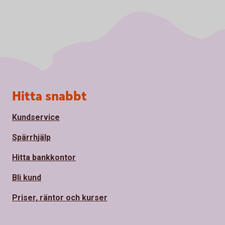
Sidfot
Hitta snabbt
Kundservice
Spärrhjälp
Hitta bankkontor
Bli kund
Priser, räntor och kurser