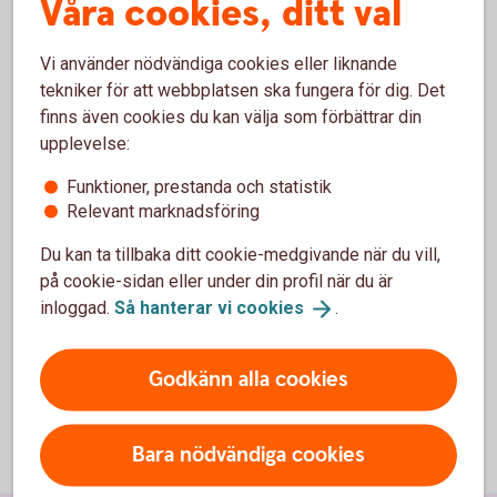
Våra cookies, ditt val
Offentliggörande av information om kapitaltäckning och
riskhantering av Sparbanken Bergslagen AB 516406-1185.
Vi använder nödvändiga cookies eller liknande
Informationen om bankens kaptitaltäckning nedan avser
tekniker för att webbplatsen ska fungera för dig. Det
sådan periodisk information som ska lämnas enligt
finns även cookies du kan välja som förbättrar din
Finansinspektionens föreskrifter och allmänna råd som
upplevelse:
offentliggörande av information om kapitaltäckning och
Funktioner, prestanda och statistik
riskhantering (FFFS 2014:12).
Relevant marknadsföring
För banken gäller enligt lag specifika minimikapitalkrav för
Du kan ta tillbaka ditt cookie-medgivande när du vill,
kreditrisker, marknadsrisker och operativa risker. Banken
på cookie-sidan eller under din profil när du är
har därutöver en intern kapitalutvärderingsporcess som ska
inloggad.
Så hanterar vi
cookies
.
tillförsäkra att bankens kapital även täcker andra risker i
verksamheten som koncentrationsrisker i kreditportföljen,
ränterisker i balansräkningen etc. Upplysningarna nedan om
Godkänn alla cookies
kapitalkravet begränsar sig till det legala
minimikapitalkravet.
Bara nödvändiga cookies