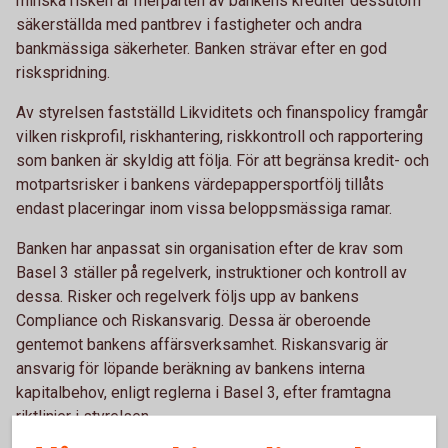
minska risken är merparten av bankens krediter dessutom
säkerställda med pantbrev i fastigheter och andra
bankmässiga säkerheter. Banken strävar efter en god
riskspridning.
Av styrelsen fastställd Likviditets och finanspolicy framgår
vilken riskprofil, riskhantering, riskkontroll och rapportering
som banken är skyldig att följa. För att begränsa kredit- och
motpartsrisker i bankens värdepappersportfölj tillåts
endast placeringar inom vissa beloppsmässiga ramar.
Banken har anpassat sin organisation efter de krav som
Basel 3 ställer på regelverk, instruktioner och kontroll av
dessa. Risker och regelverk följs upp av bankens
Compliance och Riskansvarig. Dessa är oberoende
gentemot bankens affärsverksamhet. Riskansvarig är
ansvarig för löpande beräkning av bankens interna
kapitalbehov, enligt reglerna i Basel 3, efter framtagna
riktlinjer i styrelsen.