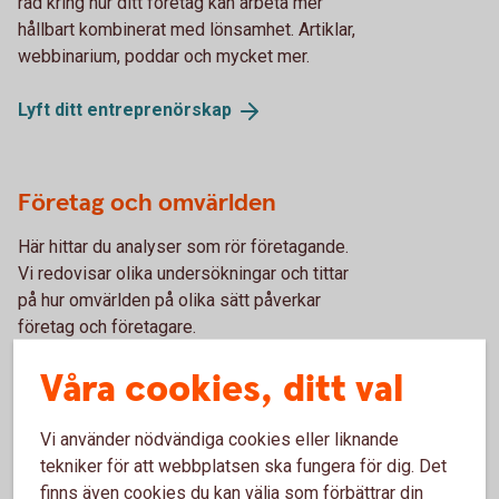
råd kring hur ditt företag kan arbeta mer
hållbart kombinerat med lönsamhet. Artiklar,
webbinarium, poddar och mycket mer.
Lyft ditt
entreprenörskap
Företag och omvärlden
Här hittar du analyser som rör företagande.
Vi redovisar olika undersökningar och tittar
på hur omvärlden på olika sätt påverkar
företag och företagare.
Våra cookies, ditt val
Företagande
Vi använder nödvändiga cookies eller liknande
tekniker för att webbplatsen ska fungera för dig. Det
Bättre affärer
finns även cookies du kan välja som förbättrar din