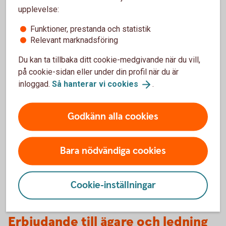
Här hittar du intressanta artiklar om
upplevelse:
företagande, inspiration, tips och råd för dig
Funktioner, prestanda och statistik
som företagare.
Relevant marknadsföring
Bättre
affärer
Du kan ta tillbaka ditt cookie-medgivande när du vill,
på cookie-sidan eller under din profil när du är
inloggad.
Så hanterar vi
cookies
.
Ditt företag
Godkänn alla cookies
Oavsett om det gäller att starta, driva eller
sälja bolaget – här finns inspiration och
information för just dig.
Bara nödvändiga cookies
Er
verksamhet
Cookie-inställningar
Erbjudande till ägare och ledning