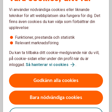
Vi använder nödvändiga cookies eller liknande
tekniker för att webbplatsen ska fungera för dig. Det
Stora företag och institutioner
finns även cookies du kan välja som förbättrar din
upplevelse:
Vi erbjuder skräddarsydda råd och enkla, effektiva
lösningar för din organisation.
Funktioner, prestanda och statistik
Relevant marknadsföring
Stora företag och
institutioner
Du kan ta tillbaka ditt cookie-medgivande när du vill,
på cookie-sidan eller under din profil när du är
inloggad.
Så hanterar vi
cookies
.
Småföretag
Vi finns här för att göra ditt företagande enklare och
Godkänn alla cookies
tryggare. Med grundläggande tjänster och produkter
anpassade för just ditt behov.
Bara nödvändiga cookies
Småföretag