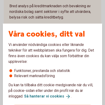
Bred analys på kreditmarknaden och bevakning av
nordiska bolag samt sektorer i syfte att utvärdera,
belysa risk och sätta kreditbetyg.
Kreditanalys
Våra cookies, ditt val
Vi använder nödvändiga cookies eller liknande
tekniker för att webbplatsen ska fungera för dig. Det
finns även cookies du kan välja som förbättrar din
Privatekonomi
upplevelse:
Här finns Swedbanks privatekonomiska rapporter
Funktioner, prestanda och statistik
och analyser över sådant som rör hushållens
Relevant marknadsföring
ekonomi.
Du kan ta tillbaka ditt cookie-medgivande när du vill,
på cookie-sidan eller under din profil när du är
Privatekonomi
inloggad.
Så hanterar vi
cookies
.