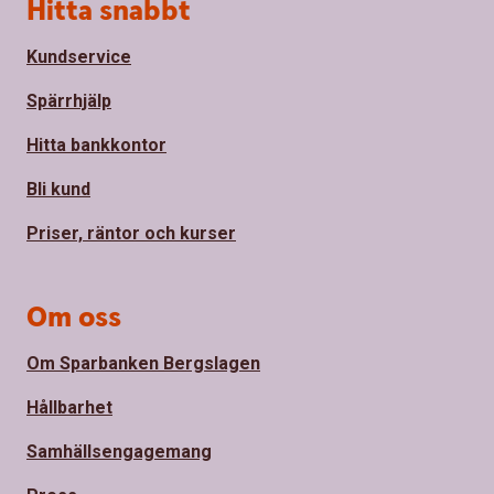
Sidfot
Hitta snabbt
Kundservice
Spärrhjälp
Hitta bankkontor
Bli kund
Priser, räntor och kurser
Om oss
Om Sparbanken Bergslagen
Hållbarhet
Samhällsengagemang