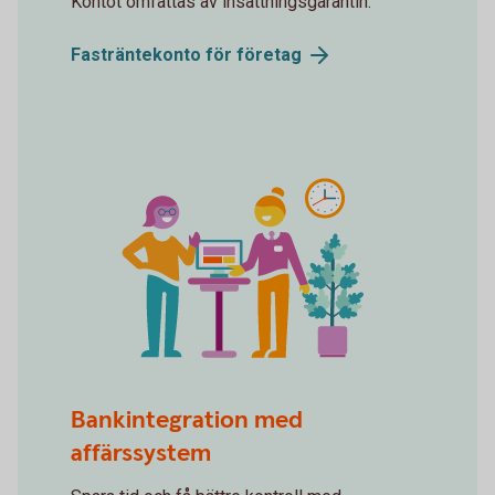
Kontot omfattas av insättningsgarantin.
Fasträntekonto för
företag
Counseling
Bankintegration med
affärssystem