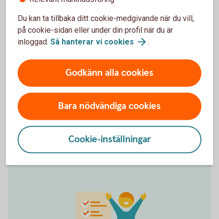
Du kan ta tillbaka ditt cookie-medgivande när du vill,
Spot transfer money
på cookie-sidan eller under din profil när du är
Ta betalt med Swish
inloggad.
Så hanterar vi
cookies
.
Erbjud dina kunder att swisha! Swish Handel
förenklar framför allt för e-handelsföretag
Godkänn alla cookies
som har fler betalsätt, kassa och/eller
varukorg för utcheckning. Dra också nytta av
Swish Företagsapp för ännu smidigare och
Bara nödvändiga cookies
säkrare transaktioner.
Swish
Handel
Cookie-inställningar