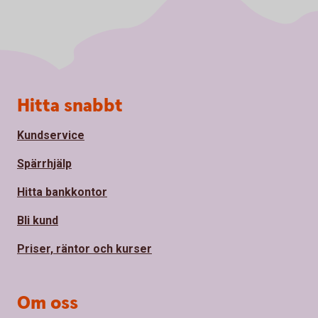
Sidfot
Hitta snabbt
Kundservice
Spärrhjälp
Hitta bankkontor
Bli kund
Priser, räntor och kurser
Om oss