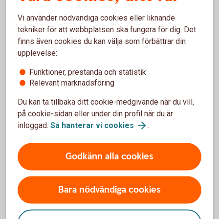
skickat filer som har förfallodag vid aktiveringsdatum så
uteblir återrapporteringen för dessa. Därför kan det vara bra
Vi använder nödvändiga cookies eller liknande
att anslutningsdatum ej ligger vid en sådan tidpunkt.
tekniker för att webbplatsen ska fungera för dig. Det
finns även cookies du kan välja som förbättrar din
upplevelse:
Funktioner, prestanda och statistik
Relevant marknadsföring
Du kan ta tillbaka ditt cookie-medgivande när du vill,
på cookie-sidan eller under din profil när du är
inloggad.
Så hanterar vi
cookies
.
Godkänn alla cookies
Hantera er ekonomi på ett
Bara nödvändiga cookies
enkelt,
snabbt
och
säkert
sätt med bankintegration.