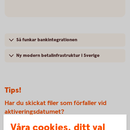
Så funkar bankintegrationen
Ny modern betalinfrastruktur i Sverige
Tips!
Har du skickat filer som förfaller vid
aktiveringsdatumet?
Våra cookies, ditt val
Om du idag har tjänsten leverantörsbetalningar och har