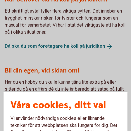
Ett skriftligt avtal fyller flera viktiga syften. Det innebär en
trygghet, minskar risken för tvister och fungerar som en
manual för samarbetet. Vi har listat det viktigaste att ha koll
på i olika situationer.
Då ska du som företagare ha koll på
juridiken
Bli din egen, vid sidan om!
Har du en hobby du skulle kunna tjäna lite extra på eller
sitter du på en affärsidé du inte är beredd att satsa på fullt
ut än? Det finns massor med möjligheter att få in
Våra cookies, ditt val
extrapengar på att göra det du gillar eller är bra på.
Bli din egen, vid sidan
om!
Vi använder nödvändiga cookies eller liknande
tekniker för att webbplatsen ska fungera för dig. Det