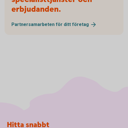
erbjudanden.
Partnersamarbeten för ditt
företag
Sidfot
Hitta snabbt