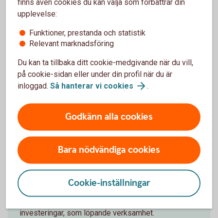
finns även cookies du kan välja som förbättrar din
upplevelse:
Bli företagskund hos oss
Funktioner, prestanda och statistik
Relevant marknadsföring
Ska du starta ett bolag eller har ett etablerat? Vi har
företagspaket för smidiga bankärenden och finns
Du kan ta tillbaka ditt cookie-medgivande när du vill,
där för er genom hela livscykeln. Oavsett om det är
på cookie-sidan eller under din profil när du är
ett företag, firma eller förening. Välkommen att bli
inloggad.
Så hanterar vi
cookies
.
företagskund hos oss!
Godkänn alla cookies
Bli företagskund hos
oss
Bara nödvändiga cookies
Finansiera företag
Cookie-inställningar
Vi har företagslån och företagsfinansiering till såväl
investeringar, som löpande verksamhet.