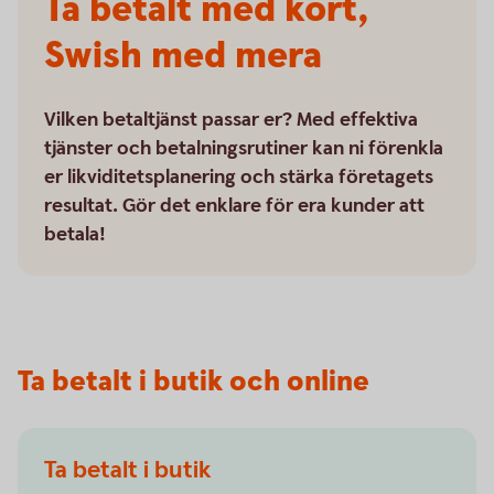
Ta betalt med kort,
Swish med mera
Vilken betaltjänst passar er? Med effektiva
tjänster och betalningsrutiner kan ni förenkla
er likviditetsplanering och stärka företagets
resultat. Gör det enklare för era kunder att
betala!
Ta betalt i butik och online
Ta betalt i butik