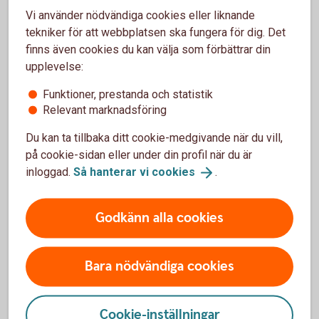
Inbetalning bankgiro
Vi använder nödvändiga cookies eller liknande
tekniker för att webbplatsen ska fungera för dig. Det
Bankgiro inbetalningar är en heltäckande
finns även cookies du kan välja som förbättrar din
inbetalningstjänst för hanteringen av inbetalningar
upplevelse:
och avstämningar i kundreskontra.
Funktioner, prestanda och statistik
Relevant marknadsföring
Inbetalning
bankgiro
Du kan ta tillbaka ditt cookie-medgivande när du vill,
på cookie-sidan eller under din profil när du är
inloggad.
Så hanterar vi
cookies
.
Övriga tjänster
Godkänn alla cookies
Affärer med
utlandet
IBAN
Bara nödvändiga cookies
Internationella
betalningar
Bankgiro
Inbetalningar
Cookie-inställningar