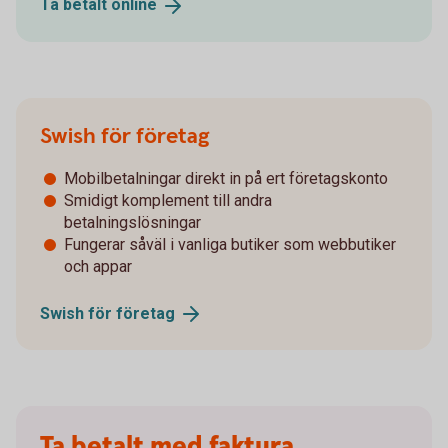
Ta betalt
online
Swish för företag
Mobilbetalningar direkt in på ert företagskonto
Smidigt komplement till andra
betalningslösningar
Fungerar såväl i vanliga butiker som webbutiker
och appar
Swish för
företag
Ta betalt med faktura