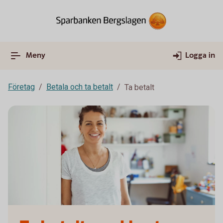
Meny
Logga in
Företag
Betala och ta betalt
Ta betalt