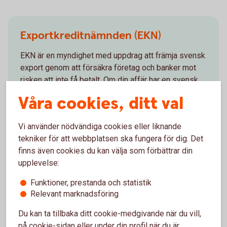
Exportkreditnämnden (EKN)
EKN är en myndighet med uppdrag att främja svensk
export genom att försäkra företag och banker mot
risken att inte få betalt. Om din affär har en svensk
exportanknytning och ett svenskt samhällsintresse
Våra cookies, ditt val
kan den garanteras av EKN, även om varan är
tillverkad i ett annat land.
Vi använder nödvändiga cookies eller liknande
tekniker för att webbplatsen ska fungera för dig. Det
EKN och exportfinansiering
finns även cookies du kan välja som förbättrar din
upplevelse:
Funktioner, prestanda och statistik
Relevant marknadsföring
Valutahantering
Du kan ta tillbaka ditt cookie-medgivande när du vill,
på cookie-sidan eller under din profil när du är
Vid utlandsaffärer uppkommer ofta valutaflöden i