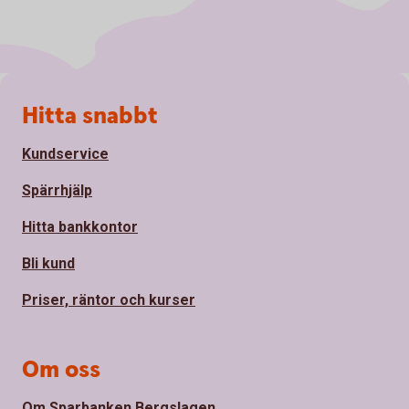
Sidfot
Hitta snabbt
Kundservice
Spärrhjälp
Hitta bankkontor
Bli kund
Priser, räntor och kurser
Om oss
Om Sparbanken Bergslagen