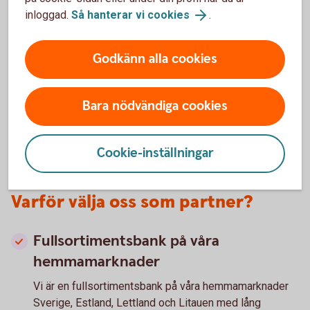
inloggad.
Så hanterar vi cookies
.
annan valuta. Vi har flertal produkter och tjänster som
hjälper er hantera er valuta och valutarisk på ett
effektivt vis.
Godkänn alla cookies
Kontakta er kundansvarig eller bankkontor för att
höra mer.
Bara nödvändiga cookies
Valutasäkra er affär
Cookie-inställningar
Varför välja oss som partner?
Fullsortimentsbank på våra
hemmamarknader
Vi är en fullsortimentsbank på våra hemmamarknader
Sverige, Estland, Lettland och Litauen med lång